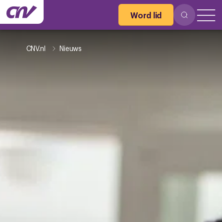
Word lid
CNV.nl
Nieuws