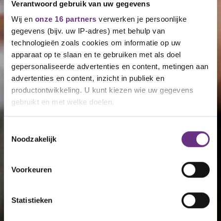
Verantwoord gebruik van uw gegevens
Wij en
onze 16 partners
verwerken je persoonlijke
gegevens (bijv. uw IP-adres) met behulp van
technologieën zoals cookies om informatie op uw
apparaat op te slaan en te gebruiken met als doel
gepersonaliseerde advertenties en content, metingen aan
advertenties en content, inzicht in publiek en
productontwikkeling. U kunt kiezen wie uw gegevens
gebruikt en met welke doelen.
Als u het toestaat, willen we ook graag:
Toestemmingsselectie
Noodzakelijk
Informatie verzamelen over uw geografische
locatie, die tot een paar meter nauwkeurig kan zijn
Uw apparaat identificeren door het actief te
Voorkeuren
scannen op specifieke eigenschappen (fingerprinting)
Lees meer over hoe uw persoonlijke gegevens worden
Statistieken
verwerkt en stel uw voorkeuren in het
detailgedeelte
in.
U kunt uw toestemming op elk moment wijzigen of