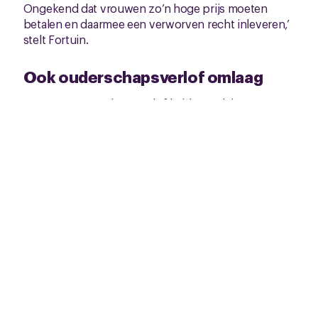
Ongekend dat vrouwen zo’n hoge prijs moeten
betalen en daarmee een verworven recht inleveren,’
stelt Fortuin.
Ook ouderschapsverlof omlaag
Naast zwangerschapsverlof keldert ook het
ouderschapsverlof
(9 weken, 70% doorbetaald voor
zowel vader als moeder) omlaag door de verlaging
van het maximum dagloon. Hierdoor leveren steeds
meer ouders geen 30% van hun inkomen in, maar
mogelijk 40 of 50%.
‘CNV is voorstander van 100% doorbetaald
ouderschapsverlof. Maar nu een grote groep ouders
zoveel inkomen inleveren, zal dit minder populair
worden. Doodzonde: het
ouderschapsverlof
geeft
vrouwen meer rust na de geboorte van een kind. En
vaders kunnen een grotere rol spelen na de
geboorte. Het kabinet-Jetten brengt Nederland weer
terug in de tijd door deze boete op ouderschap.’