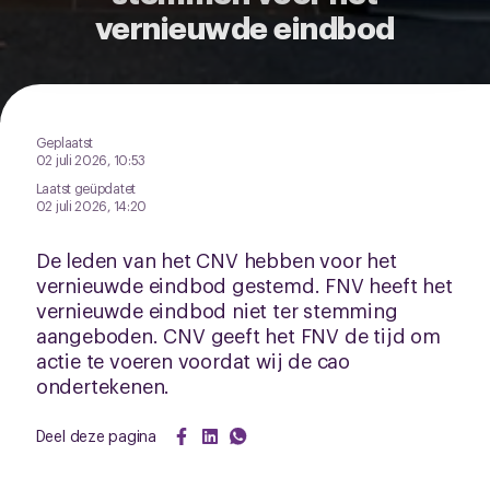
vernieuwde eindbod
het ronde cookie-instellingenicoontje linksonder op de
pagina.
Geplaatst
02 juli 2026, 10:53
Laatst geüpdatet
02 juli 2026, 14:20
De leden van het CNV hebben voor het
vernieuwde eindbod gestemd. FNV heeft het
vernieuwde eindbod niet ter stemming
aangeboden. CNV geeft het FNV de tijd om
actie te voeren voordat wij de cao
ondertekenen.
Deel deze pagina