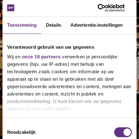
Toestemming
Details
Advertentie-instellingen
Ov
Verantwoord gebruik van uw gegevens
Wij en
onze 16 partners
verwerken je persoonlijke
gegevens (bijv. uw IP-adres) met behulp van
technologieën zoals cookies om informatie op uw
apparaat op te slaan en te gebruiken met als doel
gepersonaliseerde advertenties en content, metingen aan
advertenties en content, inzicht in publiek en
productontwikkeling. U kunt kiezen wie uw gegevens
gebruikt en met welke doelen.
Als u het toestaat, willen we ook graag:
Toestemmingsselectie
Noodzakelijk
Informatie verzamelen over uw geografische