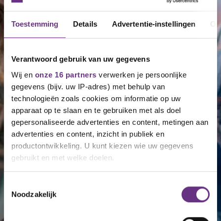
Toestemming
Details
Advertentie-instellingen
Ov
Verantwoord gebruik van uw gegevens
Wij en
onze 16 partners
verwerken je persoonlijke
gegevens (bijv. uw IP-adres) met behulp van
technologieën zoals cookies om informatie op uw
apparaat op te slaan en te gebruiken met als doel
gepersonaliseerde advertenties en content, metingen aan
advertenties en content, inzicht in publiek en
productontwikkeling. U kunt kiezen wie uw gegevens
gebruikt en met welke doelen.
Als u het toestaat, willen we ook graag:
Toestemmingsselectie
Noodzakelijk
Informatie verzamelen over uw geografische
locatie, die tot een paar meter nauwkeurig kan zijn
Uw apparaat identificeren door het actief te