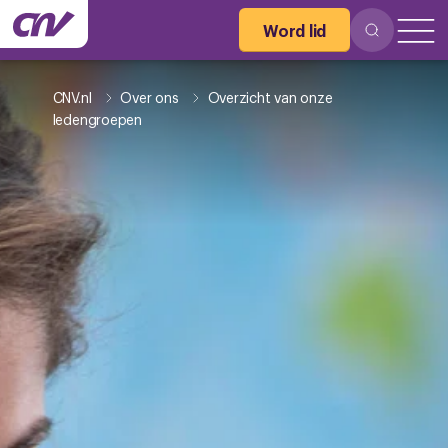
Word lid
CNV.nl
Over ons
Overzicht van onze
ledengroepen