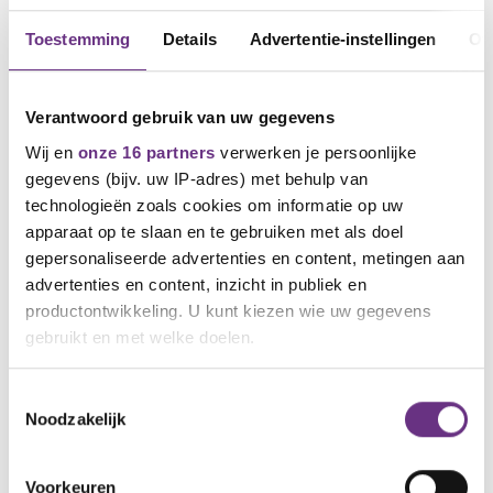
Toestemming
Details
Advertentie-instellingen
Ov
Verantwoord gebruik van uw gegevens
Wij en
onze 16 partners
verwerken je persoonlijke
gegevens (bijv. uw IP-adres) met behulp van
technologieën zoals cookies om informatie op uw
apparaat op te slaan en te gebruiken met als doel
gepersonaliseerde advertenties en content, metingen aan
advertenties en content, inzicht in publiek en
productontwikkeling. U kunt kiezen wie uw gegevens
gebruikt en met welke doelen.
1 oktober 2026
Aan de slag met het nieuwe curriculum
Als u het toestaat, willen we ook graag:
Toestemmingsselectie
Noodzakelijk
Informatie verzamelen over uw geografische
OPEN INSCHRIJVING
locatie, die tot een paar meter nauwkeurig kan zijn
Uw apparaat identificeren door het actief te
Voorkeuren