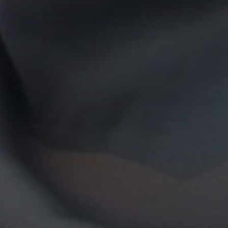
het ronde cookie-instellingenicoontje linksonder op de
pagina.