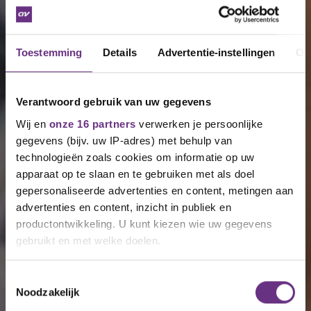
Toestemming
Details
Advertentie-instellingen
Ov
Verantwoord gebruik van uw gegevens
Wij en
onze 16 partners
verwerken je persoonlijke
gegevens (bijv. uw IP-adres) met behulp van
technologieën zoals cookies om informatie op uw
apparaat op te slaan en te gebruiken met als doel
gepersonaliseerde advertenties en content, metingen aan
advertenties en content, inzicht in publiek en
productontwikkeling. U kunt kiezen wie uw gegevens
gebruikt en met welke doelen.
Als u het toestaat, willen we ook graag:
Toestemmingsselectie
Noodzakelijk
Informatie verzamelen over uw geografische
locatie, die tot een paar meter nauwkeurig kan zijn