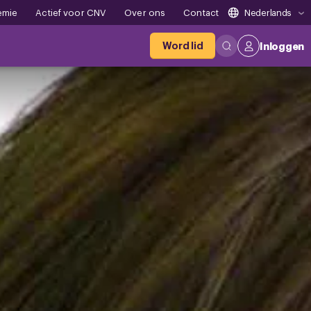
emie
Actief voor CNV
Over ons
Contact
Nederlands
Word lid
Inloggen