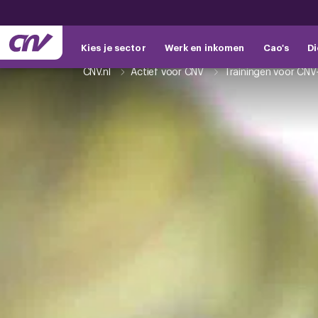
Kies je sector
Werk en inkomen
Cao's
Di
CNV.nl
Actief voor CNV
Trainingen voor CNV-v