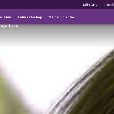
Mijn CNV
Acad
ensten
Lidmaatschap
Samen in actie
rijwilligers