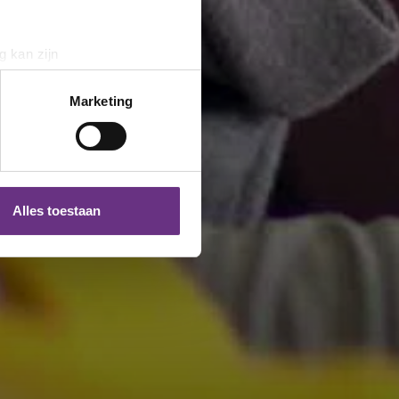
g kan zijn
erprinting)
t
detailgedeelte
in. U kunt uw
Marketing
 media te bieden en om ons
ze partners voor social
nformatie die u aan ze heeft
Alles toestaan
 te klikken op het ronde