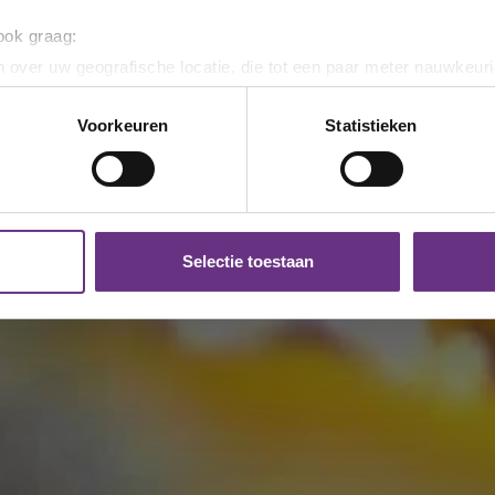
 ook graag:
 over uw geografische locatie, die tot een paar meter nauwkeuri
eren door het actief te scannen op specifieke eigenschappen (fing
onlijke gegevens worden verwerkt en stel uw voorkeuren in he
Voorkeuren
Statistieken
jzigen of intrekken in de Cookieverklaring.
ent en advertenties te personaliseren, om functies voor social
. Ook delen we informatie over uw gebruik van onze site met on
e. Deze partners kunnen deze gegevens combineren met andere i
Selectie toestaan
erzameld op basis van uw gebruik van hun services.
k moment wijzigen of intrekken via de
cookieverklaring
of door
inksonder op de pagina.