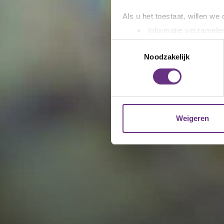
Als u het toestaat, willen we
Informatie verzamelen
Uw apparaat identific
Toestemmingsselectie
Lees meer over hoe uw perso
Noodzakelijk
toestemming op elk moment wi
We gebruiken cookies om cont
websiteverkeer te analyseren
media, adverteren en analys
Weigeren
verstrekt of die ze hebben v
U kunt uw toestemming op el
cookie-instellingenicoontje l