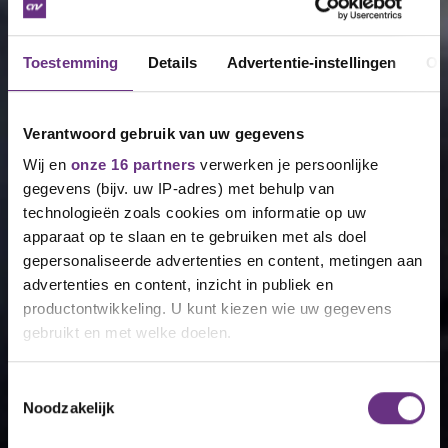
Toestemming
Details
Advertentie-instellingen
Ov
Verantwoord gebruik van uw gegevens
Wij en
onze 16 partners
verwerken je persoonlijke
gegevens (bijv. uw IP-adres) met behulp van
technologieën zoals cookies om informatie op uw
apparaat op te slaan en te gebruiken met als doel
gepersonaliseerde advertenties en content, metingen aan
advertenties en content, inzicht in publiek en
productontwikkeling. U kunt kiezen wie uw gegevens
gebruikt en met welke doelen.
Als u het toestaat, willen we ook graag:
Toestemmingsselectie
Noodzakelijk
Informatie verzamelen over uw geografische
locatie, die tot een paar meter nauwkeurig kan zijn