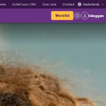
emie
Actief voor CNV
Over ons
Contact
Nederlands
Word lid
Inloggen