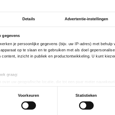
Details
Advertentie-instellingen
w gegevens
erken je persoonlijke gegevens (bijv. uw IP-adres) met behulp 
apparaat op te slaan en te gebruiken met als doel gepersonalise
 content, inzicht in publiek en productontwikkeling. U kunt kiez
 ook graag:
 over uw geografische locatie, die tot een paar meter nauwkeuri
eren door het actief te scannen op specifieke eigenschappen (fing
onlijke gegevens worden verwerkt en stel uw voorkeuren in he
Voorkeuren
Statistieken
jzigen of intrekken in de Cookieverklaring.
ent en advertenties te personaliseren, om functies voor social