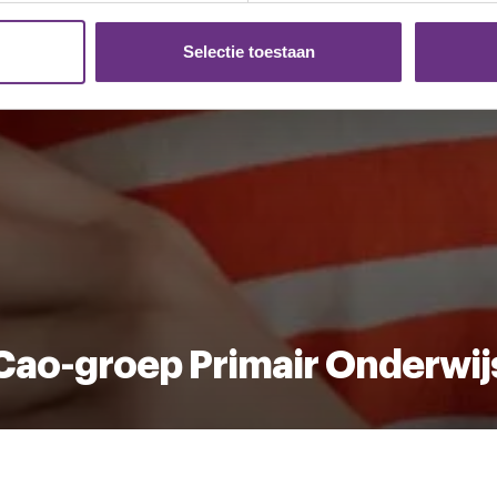
. Ook delen we informatie over uw gebruik van onze site met on
e. Deze partners kunnen deze gegevens combineren met andere i
Selectie toestaan
erzameld op basis van uw gebruik van hun services.
k moment wijzigen of intrekken via de
cookieverklaring
of door
inksonder op de pagina.
Cao-groep Primair Onderwij