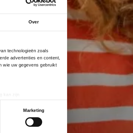
Over
van technologieën zoals
erde advertenties en content,
en wie uw gegevens gebruikt
g kan zijn
erprinting)
t
detailgedeelte
in. U kunt uw
Marketing
 media te bieden en om ons