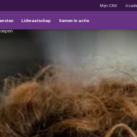
Mijn CNV
Acad
ensten
Lidmaatschap
Samen in actie
roepen