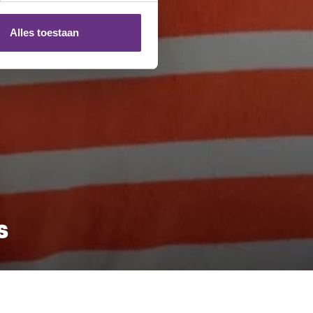
ze partners voor social
nformatie die u aan ze heeft
Alles toestaan
 te klikken op het ronde
s