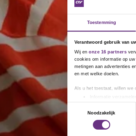
Toestemming
Verantwoord gebruik van u
Wij en
onze 16 partners
verw
cookies om informatie op uw 
metingen aan advertenties en
en met welke doelen.
Als u het toestaat, willen we
Informatie verzamelen
Uw apparaat identific
Toestemmingsselectie
Lees meer over hoe uw perso
Noodzakelijk
toestemming op elk moment wi
We gebruiken cookies om cont