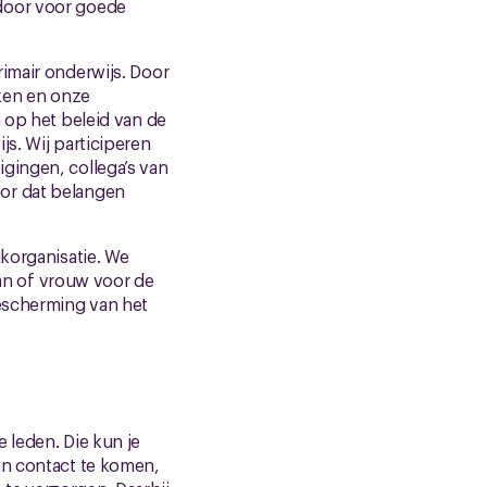
 door voor goede
rimair onderwijs. Door
ken en onze
 op het beleid van de
s. Wij participeren
gingen, collega’s van
or dat belangen
akorganisatie. We
man of vrouw voor de
bescherming van het
 leden. Die kun je
in contact te komen,