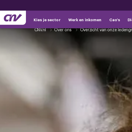
Kies je sector
Werk en inkomen
Cao's
Di
CNV.nl
Over ons
Overzicht van onze ledeng