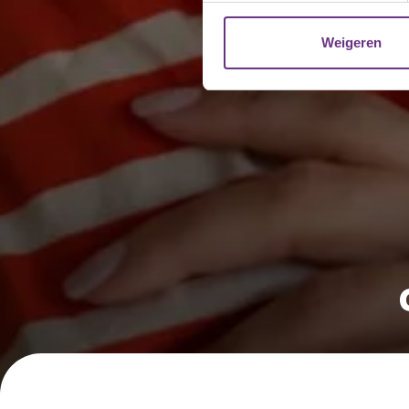
websiteverkeer te analyseren
media, adverteren en analys
Weigeren
verstrekt of die ze hebben v
U kunt uw toestemming op el
cookie-instellingenicoontje l