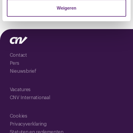
verzameld op basis van uw gebruik van hun services.
Weigeren
U kunt uw toestemming op elk moment wijzigen of
intrekken via de
cookieverklaring
of door te klikken op
het ronde cookie-instellingenicoontje linksonder op de
pagina.
Contact
Pers
Nieuwsbrief
Vacatures
CNV Internationaal
Cookies
Privacyverklaring
Statuten en reglementen