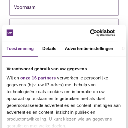
Voornaam
None
Tussenvoegsel (optioneel)
None
Achternaam
None
Toestemming
Details
Advertentie-instellingen
Ov
Emailadres
None
Verantwoord gebruik van uw gegevens
0 / 320
Wij en
onze 16 partners
verwerken je persoonlijke
gegevens (bijv. uw IP-adres) met behulp van
Telefoonnummer
None
technologieën zoals cookies om informatie op uw
apparaat op te slaan en te gebruiken met als doel
Ik ga akkoord met de opslag van mijn gegevens
gepersonaliseerde advertenties en content, metingen aan
voor dit doel. Uiteraard
behandelen we je
advertenties en content, inzicht in publiek en
gegevens met zorg.
productontwikkeling. U kunt kiezen wie uw gegevens
gebruikt en met welke doelen.