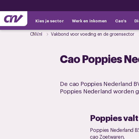
Kies je sector
Werk en inkomen
Cao's
Di
CNV.nl
Vakbond voor voeding en de groensector
Cao Poppies Ne
De cao Poppies Nederland BV 
Poppies Nederland worden g
Poppies val
Poppies Nederland B.V
cao Zoetwaren
.