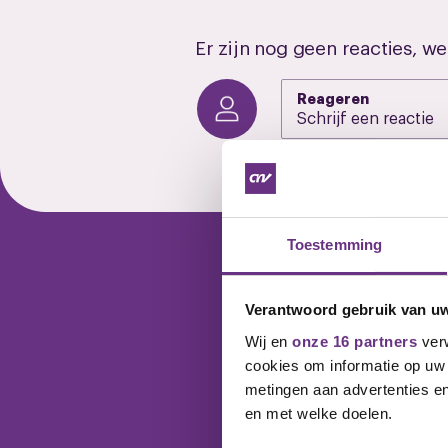
Er zijn nog geen reacties, we
Reageren
Toestemming
Wil jij ook 
Verantwoord gebruik van u
Wij en
onze 16 partners
verw
Word vandaag nog lid va
cookies om informatie op uw 
metingen aan advertenties en
en met welke doelen.