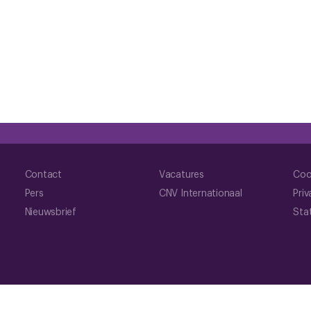
Contact
Vacatures
Coo
Pers
CNV Internationaal
Priv
Nieuwsbrief
Sta