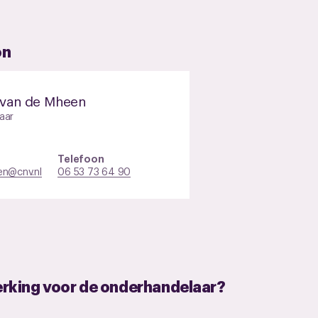
on
 van de Mheen
aar
Telefoon
en@cnv.nl
06 53 73 64 90
erking voor de onderhandelaar?