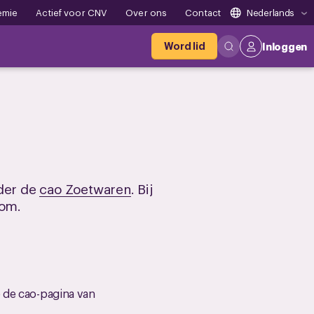
emie
Actief voor CNV
Over ons
Contact
Nederlands
Word lid
Inloggen
nder de
cao Zoetwaren
. Bij
oom.
p de cao-pagina van