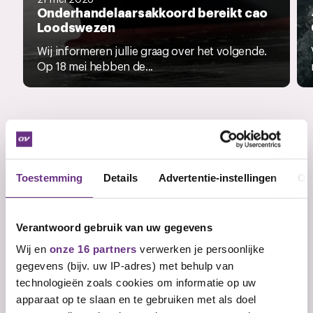
Onderhandelaarsakkoord bereikt cao
Loodswezen
Wij informeren jullie graag over het volgende.
Op 18 mei hebben de...
Veelgestelde vragen
Wat is een cao?
Toestemming
Details
Advertentie-instellingen
Ov
Wie sluit een cao af?
Wat zijn arbeidsvoorwaarden?
Verantwoord gebruik van uw gegevens
Wij en
onze 16 partners
verwerken je persoonlijke
Wat zijn primaire
arbeidsvoorwaarden?
gegevens (bijv. uw IP-adres) met behulp van
technologieën zoals cookies om informatie op uw
Wat zijn secundaire
apparaat op te slaan en te gebruiken met als doel
arbeidsvoorwaarden?