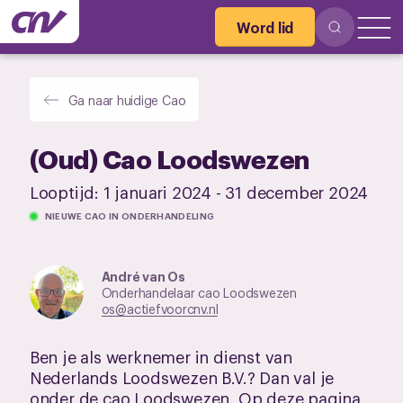
Word lid
Ga naar huidige Cao
(Oud) Cao Loodswezen
Looptijd:
1 januari 2024
-
31 december 2024
NIEUWE CAO IN ONDERHANDELING
André van Os
Onderhandelaar cao Loodswezen
os@actiefvoorcnv.nl
Ben je als werknemer in dienst van
Nederlands Loodswezen B.V.? Dan val je
onder de cao Loodswezen. Op deze pagina