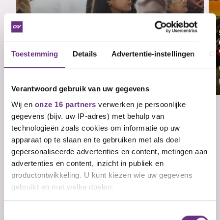
16 december 2025
Periode om te stemmen voor cao
Gebr. van Kessel verlengd
Toestemming
Details
Advertentie-instellingen
Ov
Anderhalve week terug vond er een laatste
cao-overleg plaats voor...
Verantwoord gebruik van uw gegevens
Wij en
onze 16 partners
verwerken je persoonlijke
gegevens (bijv. uw IP-adres) met behulp van
technologieën zoals cookies om informatie op uw
Veelgestelde vragen
apparaat op te slaan en te gebruiken met als doel
gepersonaliseerde advertenties en content, metingen aan
Wat is een cao?
advertenties en content, inzicht in publiek en
Wie sluit een cao af?
productontwikkeling. U kunt kiezen wie uw gegevens
gebruikt en met welke doelen.
Wat zijn arbeidsvoorwaarden?
Wat zijn primaire
Als u het toestaat, willen we ook graag:
Toestemmingsselectie
Nog geen lid? Ontvang updates over je
cao.