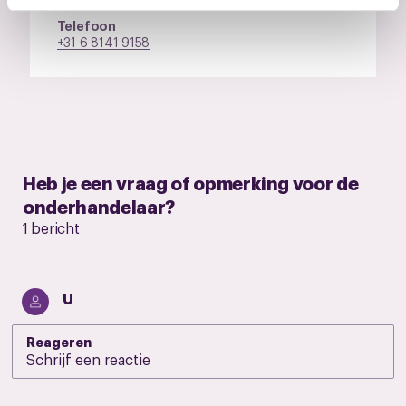
intrekken via de
cookieverklaring
of door te klikken op
Telefoon
het ronde cookie-instellingenicoontje linksonder op de
+31 6 8141 9158
pagina.
Heb je een vraag of opmerking voor de
onderhandelaar?
1 bericht
U
Reageren