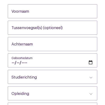
Voornaam
None
Tussenvoegsel(s) (optioneel)
None
Achternaam
None
Geboortedatum
None