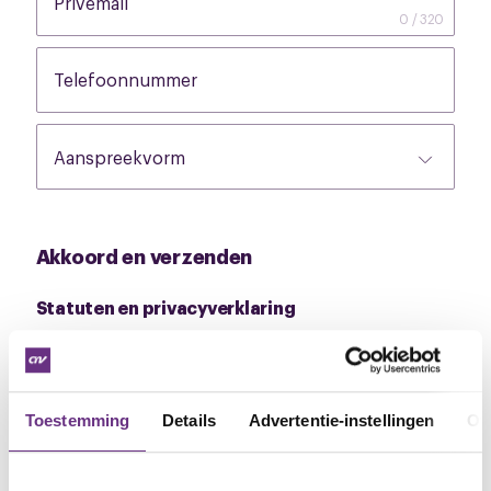
Privémail
None
0 / 320
Telefoonnummer
None
Akkoord en verzenden
Statuten en privacyverklaring
Ik ga akkoord met de
statuten en
reglementen
en de
privacyverklaring
Toestemming
Details
Advertentie-instellingen
Ov
Meld me aan