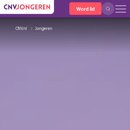
Word lid
CNV.nl
Jongeren