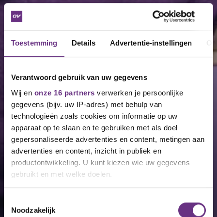
Toestemming
Details
Advertentie-instellingen
Ov
Verantwoord gebruik van uw gegevens
Wij en
onze 16 partners
verwerken je persoonlijke
gegevens (bijv. uw IP-adres) met behulp van
technologieën zoals cookies om informatie op uw
apparaat op te slaan en te gebruiken met als doel
gepersonaliseerde advertenties en content, metingen aan
advertenties en content, inzicht in publiek en
productontwikkeling. U kunt kiezen wie uw gegevens
gebruikt en met welke doelen.
Als u het toestaat, willen we ook graag:
Toestemmingsselectie
Noodzakelijk
Informatie verzamelen over uw geografische