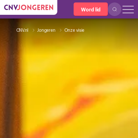
Word lid
CNV.nl
Jongeren
Onze visie