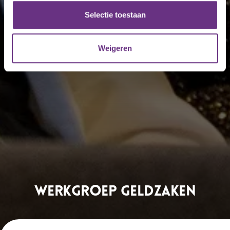
partners voor social media, adverteren en analyse. Deze
partners kunnen deze gegevens combineren met andere
Selectie toestaan
informatie die u aan ze heeft verstrekt of die ze hebben
verzameld op basis van uw gebruik van hun services.
Weigeren
U kunt uw toestemming op elk moment wijzigen of
intrekken via de
cookieverklaring
of door te klikken op
het ronde cookie-instellingenicoontje linksonder op de
pagina.
Werkgroep geldzaken