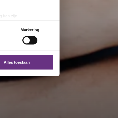
g kan zijn
erprinting)
t
detailgedeelte
in. U kunt uw
Marketing
 media te bieden en om ons
ze partners voor social
nformatie die u aan ze heeft
Alles toestaan
 te klikken op het ronde