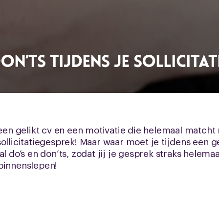
on’ts tijdens je sollicita
 een gelikt cv en een motivatie die helemaal matcht
ollicitatiegesprek! Maar waar moet je tijdens een g
al do’s en don’ts, zodat jij je gesprek straks helema
binnenslepen!