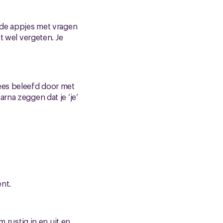
n de appjes met vragen
t wel vergeten. Je
Wees beleefd door met
rna zeggen dat je ‘je’
ent.
m rustig in en uit en