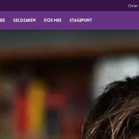
Over
sie
Geldzaken
Doe mee
Stagepunt