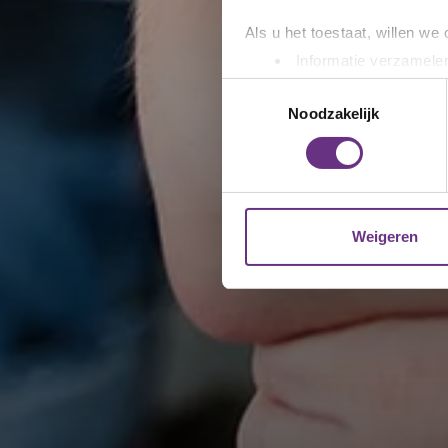
Als u het toestaat, willen we
Informatie verzamelen
Uw apparaat identific
Toestemmingsselectie
Lees meer over hoe uw perso
Noodzakelijk
toestemming op elk moment wi
We gebruiken cookies om cont
websiteverkeer te analyseren
media, adverteren en analys
Weigeren
verstrekt of die ze hebben v
U kunt uw toestemming op el
cookie-instellingenicoontje l