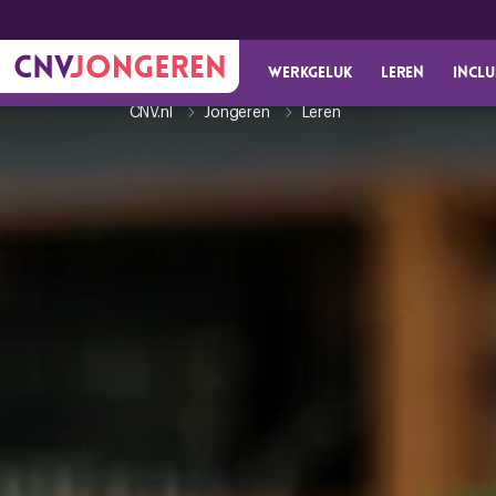
Werkgeluk
Leren
Inclu
CNV.nl
Jongeren
Leren