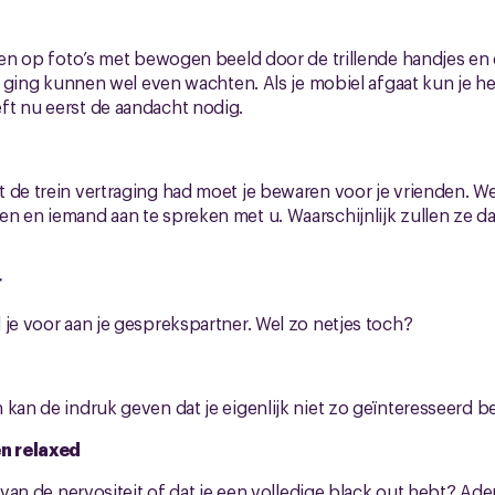
t
hten op foto’s met bewogen beeld door de trillende handjes e
ie ging kunnen wel even wachten. Als je mobiel afgaat kun je he
ft nu eerst de aandacht nodig.
 de trein vertraging had moet je bewaren voor je vrienden. 
n en iemand aan te spreken met u. Waarschijnlijk zullen ze daa
r
 je voor aan je gesprekspartner. Wel zo netjes toch?
 kan de indruk geven dat je eigenlijk niet zo geïnteresseerd b
en relaxed
t van de nervositeit of dat je een volledige black out hebt? Ade