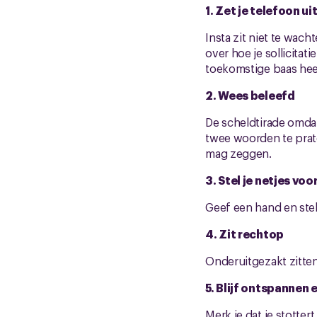
1. Zet je telefoon ui
Insta zit niet te wac
over hoe je sollicitat
toekomstige baas hee
2. Wees beleefd
De scheldtirade omdat
twee woorden te prate
mag zeggen.
3. Stel je netjes voo
Geef een hand en stel
4. Zit rechtop
Onderuitgezakt zitten
5. Blijf ontspannen 
Merk je dat je stotter