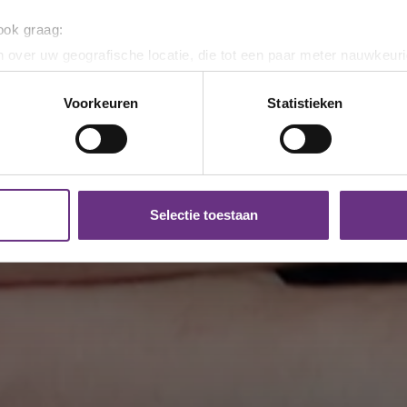
 ook graag:
 over uw geografische locatie, die tot een paar meter nauwkeuri
eren door het actief te scannen op specifieke eigenschappen (fing
onlijke gegevens worden verwerkt en stel uw voorkeuren in he
Voorkeuren
Statistieken
jzigen of intrekken in de Cookieverklaring.
ent en advertenties te personaliseren, om functies voor social
. Ook delen we informatie over uw gebruik van onze site met on
e. Deze partners kunnen deze gegevens combineren met andere i
Selectie toestaan
erzameld op basis van uw gebruik van hun services.
k moment wijzigen of intrekken via de
cookieverklaring
of door
inksonder op de pagina.