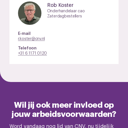
Rob Koster
Onderhandelaar cao
Zaterdagbestellers
E-mail
r.koster@cnv.nl
Telefoon
+31 6 1171 0120
Wil jij ook meer invloed op
jouw arbeidsvoorwaarden?
Word vandaag nog lid van CNV, nu tijdelijk