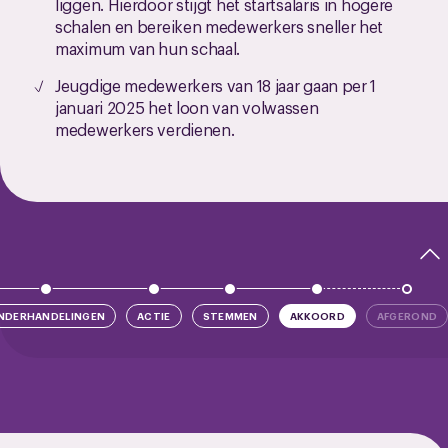
liggen. Hierdoor stijgt het startsalaris in hogere
schalen en bereiken medewerkers sneller het
maximum van hun schaal.
Jeugdige medewerkers van 18 jaar gaan per 1
januari 2025 het loon van volwassen
medewerkers verdienen.
NDERHANDELINGEN
ACTIE
STEMMEN
AKKOORD
AFGEROND