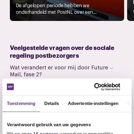
De afgelopen periode hebben we
onderhandeld met PostNL over een...
Veelgestelde vragen over de sociale
regeling postbezorgers
Wat verandert er voor mij door Future
Mail, fase 2?
Wanneer hoor ik wat mijn nieuwe
werkpatroon wordt?
Mag ik het nieuwe werkpatroon
Toestemming
Details
Advertentie-instellingen
Ov
weigeren?
Welke mogelijkheden heb ik na het
Verantwoord gebruik van uw gegevens
nieuwe werkpatroon?
Wij en
onze 16 partners
verwerken je persoonlijke