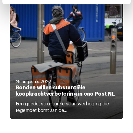
intrekken via de
cookieverklaring
of door te klikken op
het ronde cookie-instellingenicoontje linksonder op de
pagina.
25 augustus 2022
Bonden willen substantiële
koopkrachtverbetering in cao Post NL
Een goede, structurele salarisverhoging die
tegemoet komt aan de...