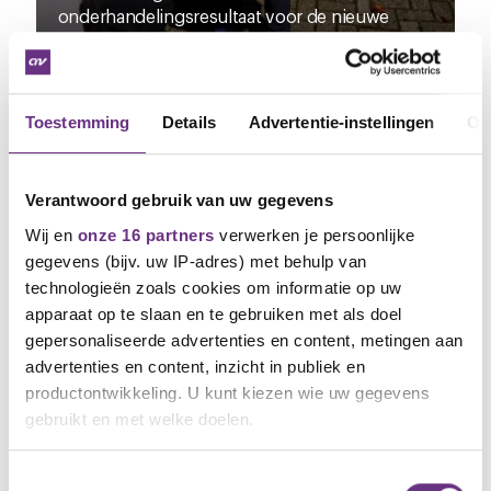
onderhandelingsresultaat voor de nieuwe
cao...
Toestemming
Details
Advertentie-instellingen
Ov
Verantwoord gebruik van uw gegevens
Wij en
onze 16 partners
verwerken je persoonlijke
gegevens (bijv. uw IP-adres) met behulp van
technologieën zoals cookies om informatie op uw
apparaat op te slaan en te gebruiken met als doel
gepersonaliseerde advertenties en content, metingen aan
advertenties en content, inzicht in publiek en
21 oktober 2024
productontwikkeling. U kunt kiezen wie uw gegevens
Onderhandelaarsakkoord cao Post NL
gebruikt en met welke doelen.
en Zaterdagbestellers
Een structurele loonsverhoging van 7 procent
Als u het toestaat, willen we ook graag:
Toestemmingsselectie
gedurende de looptijd...