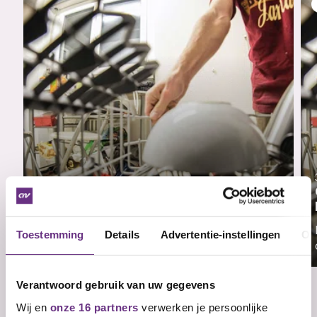
29 juni 2026
Update cao-overleg Dalli-De Klok
Op dinsdag 23 juni jongstleden heeft de
Toestemming
Details
Advertentie-instellingen
Ov
tweede...
Verantwoord gebruik van uw gegevens
Wij en
onze 16 partners
verwerken je persoonlijke