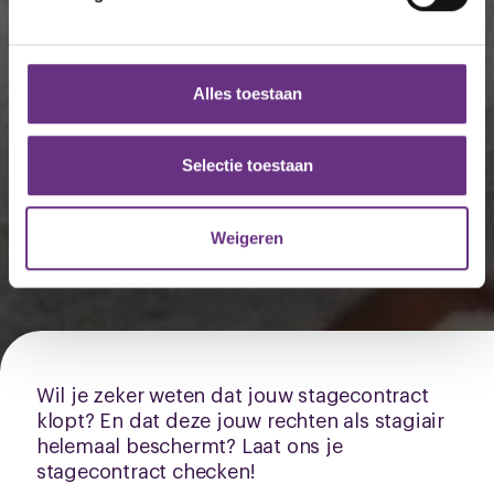
We gebruiken cookies om content en advertenties te
personaliseren, om functies voor social media te bieden
en om ons websiteverkeer te analyseren. Ook delen we
Alles toestaan
informatie over uw gebruik van onze site met onze
partners voor social media, adverteren en analyse. Deze
Stagecontract-check
partners kunnen deze gegevens combineren met andere
Selectie toestaan
informatie die u aan ze heeft verstrekt of die ze hebben
App ons je vraag
verzameld op basis van uw gebruik van hun services.
Weigeren
U kunt uw toestemming op elk moment wijzigen of
Check de instructies
intrekken via de
cookieverklaring
of door te klikken op
het ronde cookie-instellingenicoontje linksonder op de
pagina.
Wil je zeker weten dat jouw stagecontract
klopt? En dat deze jouw rechten als stagiair
helemaal beschermt? Laat ons je
stagecontract checken!