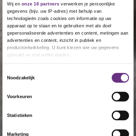
Wij en
onze 16 partners
verwerken je persoonlijke
gegevens (bijv. uw IP-adres) met behulp van
technologieën zoals cookies om informatie op uw
apparaat op te slaan en te gebruiken met als doel
gepersonaliseerde advertenties en content, metingen aan
advertenties en content, inzicht in publiek en
productontwikkeling. U kunt kiezen wie uw gegevens
gebruikt en met welke doelen.
Als u het toestaat, willen we ook graag:
Toestemmingsselectie
Noodzakelijk
Informatie verzamelen over uw geografische
locatie, die tot een paar meter nauwkeurig kan zijn
Uw apparaat identificeren door het actief te
Voorkeuren
scannen op specifieke eigenschappen (fingerprinting)
Lees meer over hoe uw persoonlijke gegevens worden
Statistieken
verwerkt en stel uw voorkeuren in het
detailgedeelte
in.
U kunt uw toestemming op elk moment wijzigen of
intrekken in de Cookieverklaring.
Marketing