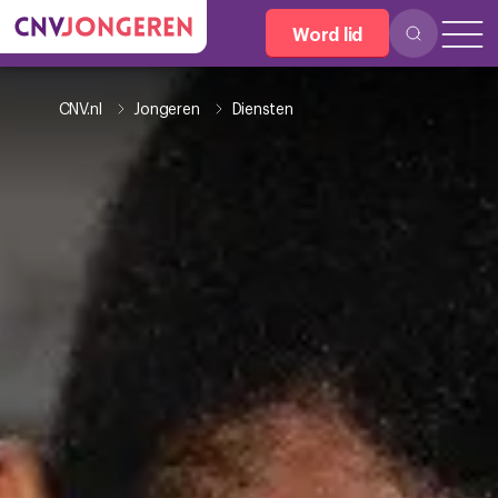
Word lid
CNV.nl
Jongeren
Diensten