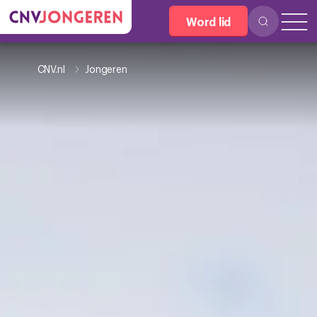
Word lid
CNV.nl
Jongeren