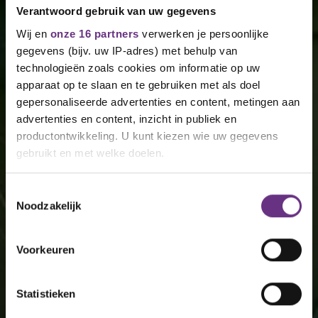
Verantwoord gebruik van uw gegevens
Wij en
onze 16 partners
verwerken je persoonlijke
gegevens (bijv. uw IP-adres) met behulp van
technologieën zoals cookies om informatie op uw
apparaat op te slaan en te gebruiken met als doel
gepersonaliseerde advertenties en content, metingen aan
advertenties en content, inzicht in publiek en
productontwikkeling. U kunt kiezen wie uw gegevens
gebruikt en met welke doelen.
Als u het toestaat, willen we ook graag:
Toestemmingsselectie
Noodzakelijk
Informatie verzamelen over uw geografische
locatie, die tot een paar meter nauwkeurig kan zijn
Uw apparaat identificeren door het actief te
Voorkeuren
scannen op specifieke eigenschappen (fingerprinting)
Lees meer over hoe uw persoonlijke gegevens worden
Statistieken
verwerkt en stel uw voorkeuren in het
detailgedeelte
in.
U kunt uw toestemming op elk moment wijzigen of