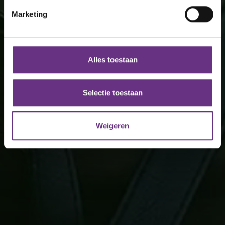
intrekken in de Cookieverklaring.
Marketing
We gebruiken cookies om content en advertenties te
personaliseren, om functies voor social media te bieden
en om ons websiteverkeer te analyseren. Ook delen we
Alles toestaan
informatie over uw gebruik van onze site met onze
partners voor social media, adverteren en analyse. Deze
partners kunnen deze gegevens combineren met andere
Selectie toestaan
informatie die u aan ze heeft verstrekt of die ze hebben
verzameld op basis van uw gebruik van hun services.
Weigeren
U kunt uw toestemming op elk moment wijzigen of
intrekken via de
cookieverklaring
of door te klikken op
het ronde cookie-instellingenicoontje linksonder op de
pagina.