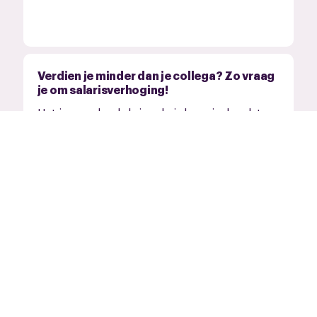
Verdien je minder dan je collega? Zo vraag
je om salarisverhoging!
Het is vervelend als je salaris lager is dan dat
van een collega,...
Werken via een overeenkomst van
opdracht
Een overeenkomst van opdracht werkt net iets
anders dan een...