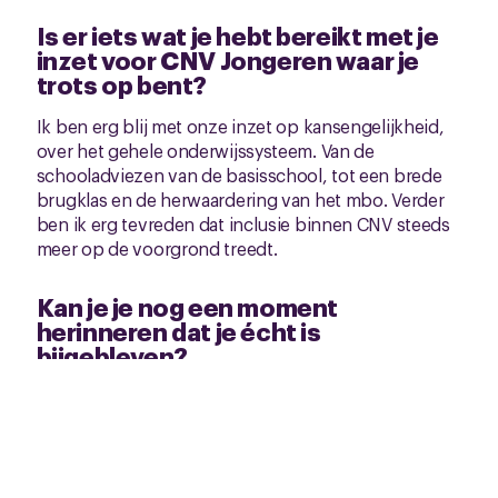
Is er iets wat je hebt bereikt met je
inzet voor CNV Jongeren waar je
trots op bent?
Ik ben erg blij met onze inzet op kansengelijkheid,
over het gehele onderwijssysteem. Van de
schooladviezen van de basisschool, tot een brede
brugklas en de herwaardering van het mbo. Verder
ben ik erg tevreden dat inclusie binnen CNV steeds
meer op de voorgrond treedt.
Kan je je nog een moment
herinneren dat je écht is
bijgebleven?
Zeker, dat was het moment waarop we fuseerden
met CNV. Hét moment om samen met alle leden ons
te gaan richten op de buitenwereld, om onze
gezamenlijke idealen te verzilveren.