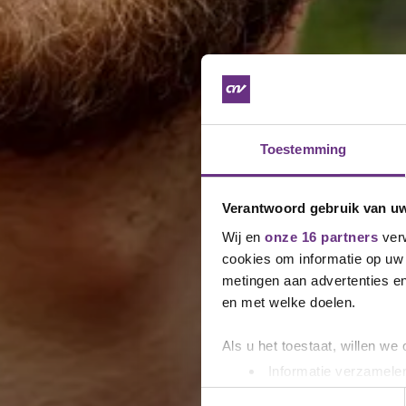
Toestemming
Verantwoord gebruik van u
Wij en
onze 16 partners
verw
cookies om informatie op uw 
metingen aan advertenties en
en met welke doelen.
Als u het toestaat, willen we
Informatie verzamelen
Uw apparaat identific
Toestemmingsselectie