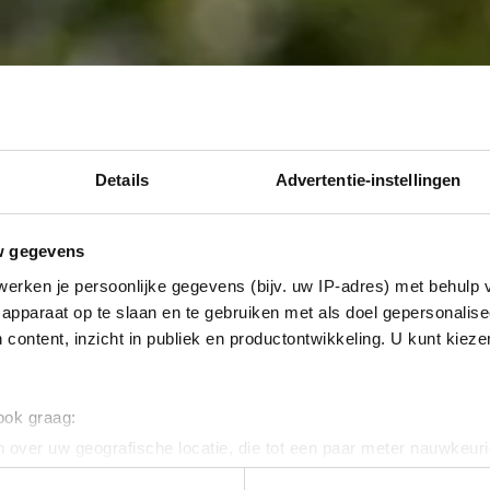
Details
Advertentie-instellingen
w gegevens
erken je persoonlijke gegevens (bijv. uw IP-adres) met behulp 
apparaat op te slaan en te gebruiken met als doel gepersonalise
 content, inzicht in publiek en productontwikkeling. U kunt kiez
 ook graag:
 over uw geografische locatie, die tot een paar meter nauwkeuri
eren door het actief te scannen op specifieke eigenschappen (fing