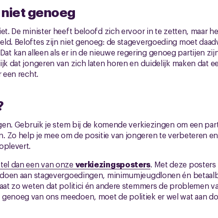
n niet genoeg
et. De minister heeft beloofd zich ervoor in te zetten, maar het
ld. Beloftes zijn niet genoeg: de stagevergoeding moet daadw
 kan alleen als er in de nieuwe regering genoeg partijen zijn
ijk dat jongeren van zich laten horen en duidelijk maken dat 
r een recht.
?
ragen. Gebruik je stem bij de komende verkiezingen om een part
. Zo help je mee om de positie van jongeren te verbeteren en
oplevert.
tel dan een van onze
verkiezingsposters
. Met deze posters
te doen aan stagevergoedingen, minimumjeugdlonen én betaal
laat zo weten dat politici én andere stemmers de problemen v
 genoeg van ons meedoen, moet de politiek er wel wat aan do