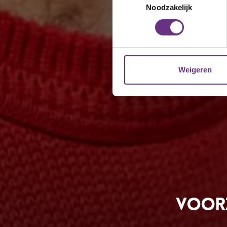
Lees meer over hoe uw perso
Noodzakelijk
toestemming op elk moment wi
We gebruiken cookies om cont
websiteverkeer te analyseren
media, adverteren en analys
Weigeren
verstrekt of die ze hebben v
U kunt uw toestemming op el
cookie-instellingenicoontje l
Voorz