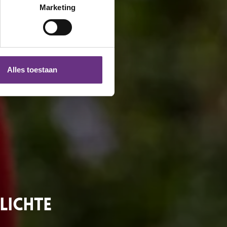
t
detailgedeelte
in. U kunt uw
Marketing
 media te bieden en om ons
ze partners voor social
nformatie die u aan ze heeft
Alles toestaan
 te klikken op het ronde
lichte