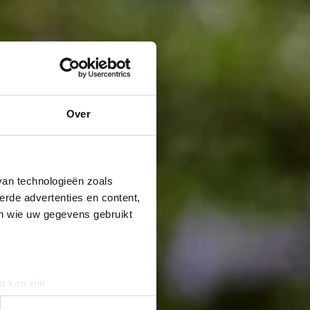
Over
van technologieën zoals
erde advertenties en content,
en wie uw gegevens gebruikt
g kan zijn
erprinting)