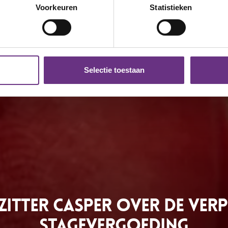
onlijke gegevens worden verwerkt en stel uw voorkeuren in he
Voorkeuren
Statistieken
jzigen of intrekken in de Cookieverklaring.
ent en advertenties te personaliseren, om functies voor social
. Ook delen we informatie over uw gebruik van onze site met on
e. Deze partners kunnen deze gegevens combineren met andere i
Selectie toestaan
erzameld op basis van uw gebruik van hun services.
k moment wijzigen of intrekken via de
cookieverklaring
of door
inksonder op de pagina.
itter Casper over de verp
stagevergoeding