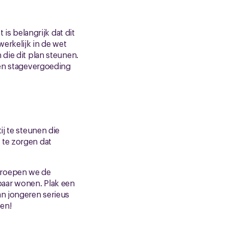
 is belangrijk dat dit
erkelijk in de wet
 die dit plan steunen.
een stagevergoeding
ij te steunen die
 te zorgen dat
 roepen we de
baar wonen. Plak een
an jongeren serieus
en!