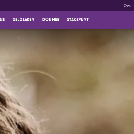
Over
sie
Geldzaken
Doe mee
Stagepunt