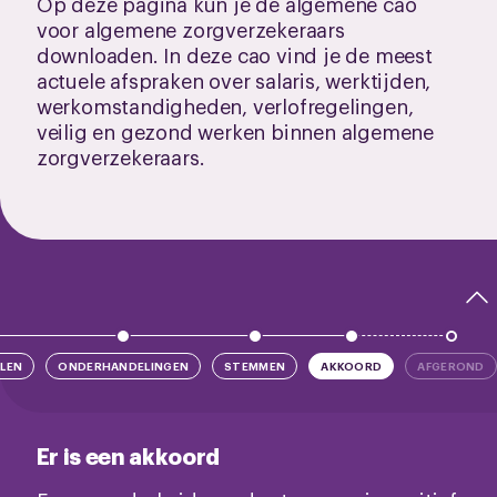
Op deze pagina kun je de algemene cao
voor algemene zorgverzekeraars
downloaden. In deze cao vind je de meest
actuele afspraken over salaris, werktijden,
werkomstandigheden, verlofregelingen,
veilig en gezond werken binnen algemene
zorgverzekeraars.
LEN
ONDERHANDELINGEN
STEMMEN
AKKOORD
AFGEROND
Er is een akkoord