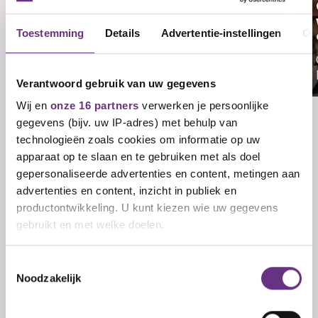
Cao Zorgverzekeraars: Leden
stemmen voor
onderhandelingsresultaat
Toestemming
Details
Advertentie-instellingen
Ov
De leden van CNV, FNV en de Unie hebben
voor het...
Verantwoord gebruik van uw gegevens
Wij en
onze 16 partners
verwerken je persoonlijke
gegevens (bijv. uw IP-adres) met behulp van
technologieën zoals cookies om informatie op uw
Veelgestelde vragen
apparaat op te slaan en te gebruiken met als doel
gepersonaliseerde advertenties en content, metingen aan
Wat is een cao?
advertenties en content, inzicht in publiek en
productontwikkeling. U kunt kiezen wie uw gegevens
Wie sluit een cao af?
gebruikt en met welke doelen.
Wat zijn arbeidsvoorwaarden?
Als u het toestaat, willen we ook graag:
Wat zijn primaire
Toestemmingsselectie
Nog geen lid? Ontvang updates over je
cao.
Noodzakelijk
arbeidsvoorwaarden?
Informatie verzamelen over uw geografische
Vul je e-mailadres in en kies welke updates je wilt
ontvangen.
E-mailadres
Ja, ik ontvang graag belangrijke updates over
mijn cao per e-mail.
Ja, ik ontvang graag maandelijks de CNV-
nieuwsbrief per e-mail.
locatie, die tot een paar meter nauwkeurig kan zijn
Inschrijven en downloaden
Direct downloaden
Wat zijn secundaire
Ben je al lid? Dan ontvang je de cao-updates
automatisch. Je kunt je altijd afmelden. Lees meer in
onze
privacyverklaring
Uw apparaat identificeren door het actief te