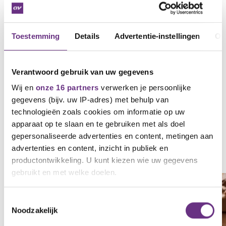
Op dit moment worden de nieuwe cao-teksten
uitgewerkt. Zodra de cao-teksten uitgewerkt zijn en
akkoord zijn bevonden, worden deze integraal
Toestemming
Details
Advertentie-instellingen
Ov
beschikbaar gesteld.
Robert Wonnink
Bestuurder CNV Vakmensen
Verantwoord gebruik van uw gegevens
M: +316 51 86 42 65
Wij en
onze 16 partners
verwerken je persoonlijke
E:
r.wonnink@cnvvakmensen.nl
gegevens (bijv. uw IP-adres) met behulp van
technologieën zoals cookies om informatie op uw
apparaat op te slaan en te gebruiken met als doel
gepersonaliseerde advertenties en content, metingen aan
Gerelateerd nieuws
advertenties en content, inzicht in publiek en
Zie al het nieuws
productontwikkeling. U kunt kiezen wie uw gegevens
gebruikt en met welke doelen.
NIEUWS
Als u het toestaat, willen we ook graag:
Toestemmingsselectie
Noodzakelijk
Informatie verzamelen over uw geografische
locatie, die tot een paar meter nauwkeurig kan zijn