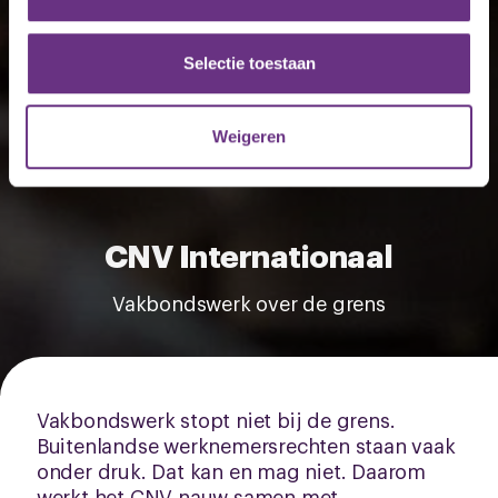
informatie over uw gebruik van onze site met onze
partners voor social media, adverteren en analyse. Deze
partners kunnen deze gegevens combineren met andere
Selectie toestaan
informatie die u aan ze heeft verstrekt of die ze hebben
verzameld op basis van uw gebruik van hun services.
Weigeren
U kunt uw toestemming op elk moment wijzigen of
intrekken via de
cookieverklaring
of door te klikken op
het ronde cookie-instellingenicoontje linksonder op de
CNV Internationaal
pagina.
Vakbondswerk over de grens
Vakbondswerk stopt niet bij de grens.
Buitenlandse werknemersrechten staan vaak
onder druk. Dat kan en mag niet. Daarom
werkt het CNV nauw samen met