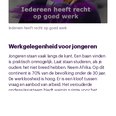
Iedereen heeft recht op goed werk
Werkgelegenheid voor jongeren
Jongeren staan vaak langs de kant. Een baan vinden
is praktisch onmogelijk. Laat staan studeren, als je
ouders het niet breed hebben. Neem Afrika. Op dit
continent is 70% van de bevolking onder de 30 jaar.
De werkloosheid is hoog. Er is een kloof tussen
vraag en aanbod van arbeid. Het verouderde
onderwijssysteem biedt weinig ruimte voor het
opdoen van praktische kennis en vaardigheden.
CNV Internationaal maakt zich samen met lokale
vakbonden sterk voor deze groep. Bijvoorbeeld