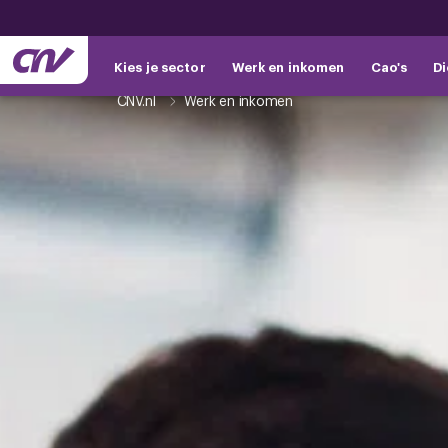
Kies je sector
Werk en inkomen
Cao's
Di
CNV.nl
Werk en inkomen