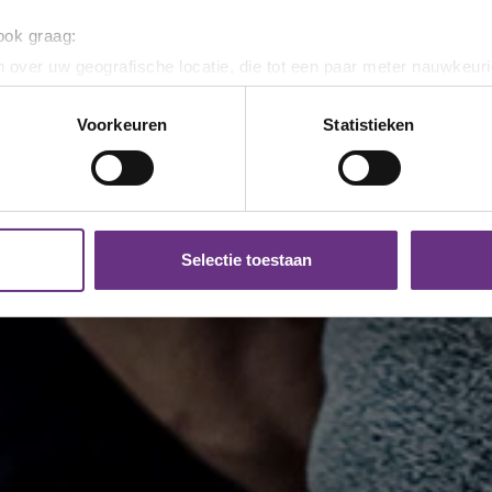
 ook graag:
 over uw geografische locatie, die tot een paar meter nauwkeuri
eren door het actief te scannen op specifieke eigenschappen (fing
onlijke gegevens worden verwerkt en stel uw voorkeuren in he
Voorkeuren
Statistieken
jzigen of intrekken in de Cookieverklaring.
ent en advertenties te personaliseren, om functies voor social
. Ook delen we informatie over uw gebruik van onze site met on
e. Deze partners kunnen deze gegevens combineren met andere i
Selectie toestaan
erzameld op basis van uw gebruik van hun services.
k moment wijzigen of intrekken via de
cookieverklaring
of door
inksonder op de pagina.