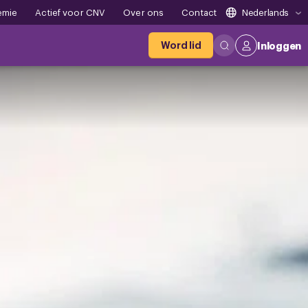
emie
Actief voor CNV
Over ons
Contact
Nederlands
Word lid
Inloggen