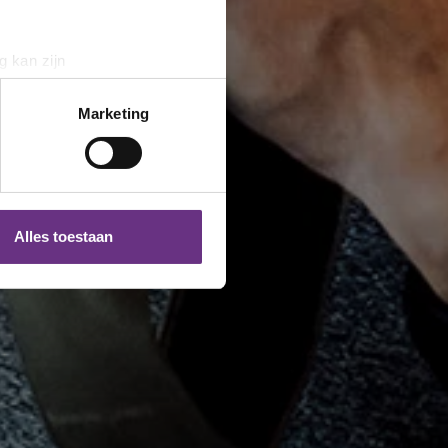
g kan zijn
erprinting)
t
detailgedeelte
in. U kunt uw
Marketing
 media te bieden en om ons
ze partners voor social
nformatie die u aan ze heeft
Alles toestaan
 te klikken op het ronde