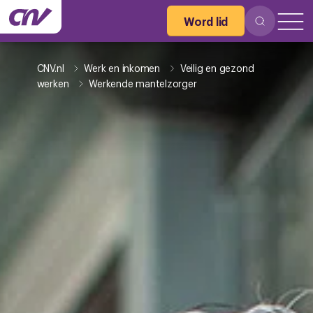
Word lid
CNV.nl
Werk en inkomen
Veilig en gezond
werken
Werkende mantelzorger