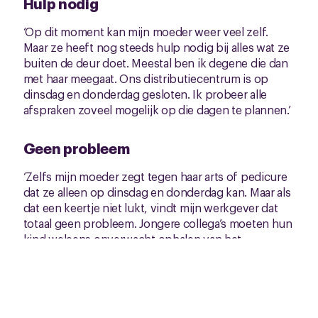
Hulp nodig
‘Op dit moment kan mijn moeder weer veel zelf.
Maar ze heeft nog steeds hulp nodig bij alles wat ze
buiten de deur doet. Meestal ben ik degene die dan
met haar meegaat. Ons distributiecentrum is op
dinsdag en donderdag gesloten. Ik probeer alle
afspraken zoveel mogelijk op die dagen te plannen.’
Geen probleem
‘Zelfs mijn moeder zegt tegen haar arts of pedicure
dat ze alleen op dinsdag en donderdag kan. Maar als
dat een keertje niet lukt, vindt mijn werkgever dat
totaal geen probleem. Jongere collega’s moeten hun
kind weleens onverwacht ophalen van het
kinderdagverblijf of uit school. Ook daar is altijd een
mouw aan te passen.’
Geboft