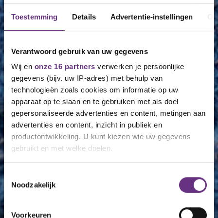
Toestemming
Details
Advertentie-instellingen
Ov
Verantwoord gebruik van uw gegevens
Wij en
onze 16 partners
verwerken je persoonlijke
gegevens (bijv. uw IP-adres) met behulp van
technologieën zoals cookies om informatie op uw
apparaat op te slaan en te gebruiken met als doel
gepersonaliseerde advertenties en content, metingen aan
advertenties en content, inzicht in publiek en
productontwikkeling. U kunt kiezen wie uw gegevens
gebruikt en met welke doelen.
Als u het toestaat, willen we ook graag:
Toestemmingsselectie
Noodzakelijk
Informatie verzamelen over uw geografische
locatie, die tot een paar meter nauwkeurig kan zijn
Uw apparaat identificeren door het actief te
Voorkeuren