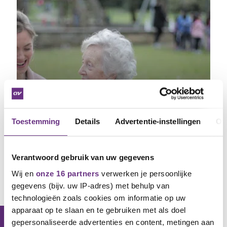
Toestemming
Details
Advertentie-instellingen
Ov
Workshop In gesprek over mantelzorg
en werk (leidinggevenden en hr)
Voor leidinggevenden en hr-professionals die
Verantwoord gebruik van uw gegevens
mantelzorg bespreekbaar willen maken
Wij en
onze 16 partners
verwerken je persoonlijke
gegevens (bijv. uw IP-adres) met behulp van
technologieën zoals cookies om informatie op uw
apparaat op te slaan en te gebruiken met als doel
gepersonaliseerde advertenties en content, metingen aan