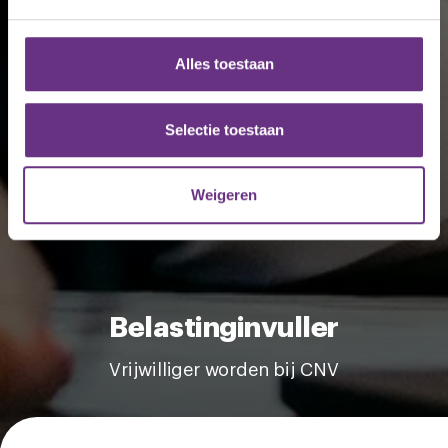
We gebruiken cookies om content en advertenties te
personaliseren, om functies voor social media te bieden
en om ons websiteverkeer te analyseren. Ook delen we
Alles toestaan
informatie over uw gebruik van onze site met onze
partners voor social media, adverteren en analyse. Deze
partners kunnen deze gegevens combineren met andere
Selectie toestaan
informatie die u aan ze heeft verstrekt of die ze hebben
verzameld op basis van uw gebruik van hun services.
Weigeren
U kunt uw toestemming op elk moment wijzigen of
intrekken via de
cookieverklaring
of door te klikken op
het ronde cookie-instellingenicoontje linksonder op de
pagina.
Belastinginvuller
Vrijwilliger worden bij CNV