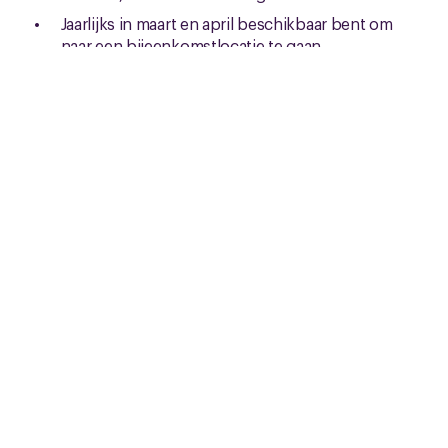
Jaarlijks in maart en april beschikbaar bent om
naar een bijeenkomstlocatie te gaan.
De tijd kan nemen om jouw kennis up to date te
brengen
Graag in teamverband werkt, maar ook
zelfstandig goed te werk kan gaan.
Leergierig bent en je graag verdiept in de
inkomstenbelasting particulieren.
Het onderste uit de kan haalt voor CNV-leden.
Wat we vragen van een
belastinginvuller
De belastinginvuller is goed met cijfers én goed met
mensen. Om deze rol goed uit te kunnen oefenen,
vragen wij van jou:
Affiniteit met en kennis van de Nederlandse
inkomstenbelasting particulieren of bereidheid