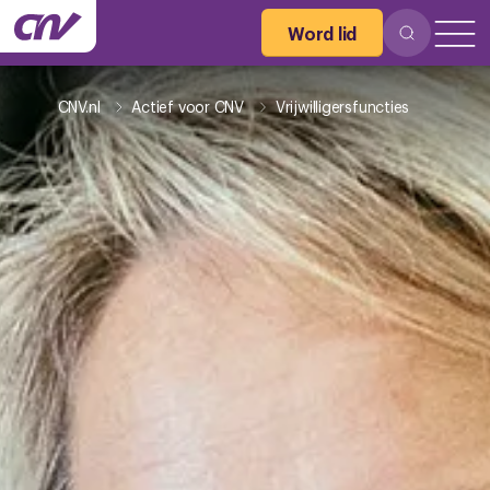
Word lid
CNV.nl
Actief voor CNV
Vrijwilligersfuncties