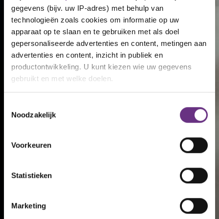
gegevens (bijv. uw IP-adres) met behulp van
technologieën zoals cookies om informatie op uw
apparaat op te slaan en te gebruiken met als doel
gepersonaliseerde advertenties en content, metingen aan
advertenties en content, inzicht in publiek en
productontwikkeling. U kunt kiezen wie uw gegevens
gebruikt en met welke doelen.
Als u het toestaat, willen we ook graag:
Toestemmingsselectie
Noodzakelijk
Informatie verzamelen over uw geografische
locatie, die tot een paar meter nauwkeurig kan zijn
Uw apparaat identificeren door het actief te
Voorkeuren
scannen op specifieke eigenschappen (fingerprinting)
Lees meer over hoe uw persoonlijke gegevens worden
Statistieken
verwerkt en stel uw voorkeuren in het
detailgedeelte
in.
U kunt uw toestemming op elk moment wijzigen of
intrekken in de Cookieverklaring.
Marketing