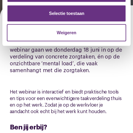
partners voor social media, adverteren en analyse. Deze
partners kunnen deze gegevens combineren met andere
Selectie toestaan
informatie die u aan ze heeft verstrekt of die ze hebben
Bij de zorg voor jonge kinderen komt veel
verzameld op basis van uw gebruik van hun services.
kijken. In een gezin spelen concrete taken,
Weigeren
maar ook taken die gaan over "overzicht
U kunt uw toestemming op elk moment wijzigen of
houden over iedereens behoeften". In dit
webinar gaan we donderdag 18 juni in op de
intrekken via de
cookieverklaring
of door te klikken op
verdeling van concrete zorgtaken, én op de
het ronde cookie-instellingenicoontje linksonder op de
onzichtbare ‘mental load’, die vaak
pagina.
samenhangt met die zorgtaken.
Het webinar is interactief en biedt praktische tools
en tips voor een evenwichtigere taakverdeling thuis
en op het werk. Zodat je op de werkvloer je
aandacht ook echt bij het werk kunt houden.
Ben jij erbij?