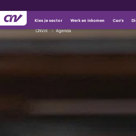
Kies je sector
Werk en inkomen
Cao's
Di
CNV.nl
Agenda