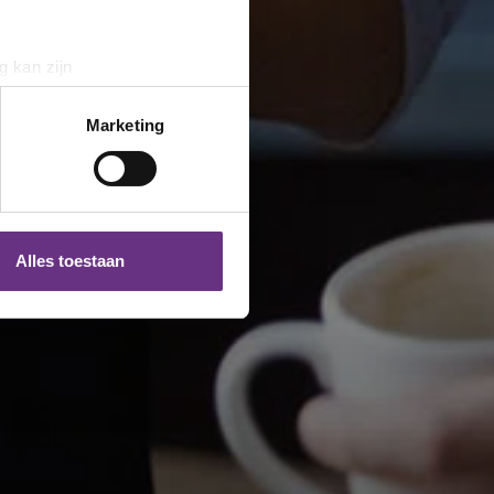
g kan zijn
erprinting)
t
detailgedeelte
in. U kunt uw
Marketing
 media te bieden en om ons
ze partners voor social
nformatie die u aan ze heeft
Alles toestaan
 te klikken op het ronde