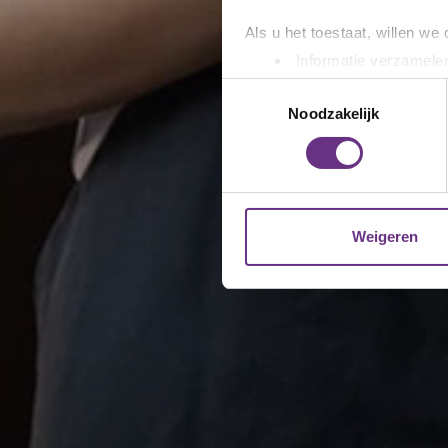
Als u het toestaat, willen we
Informatie verzamelen
Uw apparaat identific
Toestemmingsselectie
Lees meer over hoe uw perso
Noodzakelijk
toestemming op elk moment wi
We gebruiken cookies om cont
websiteverkeer te analyseren
media, adverteren en analys
Weigeren
verstrekt of die ze hebben v
U kunt uw toestemming op el
cookie-instellingenicoontje l