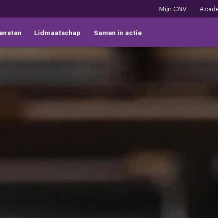
Mijn CNV
Acad
ensten
Lidmaatschap
Samen in actie