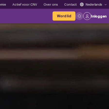
emie
Actief voor CNV
Over ons
Contact
Nederlands
Word lid
Inloggen