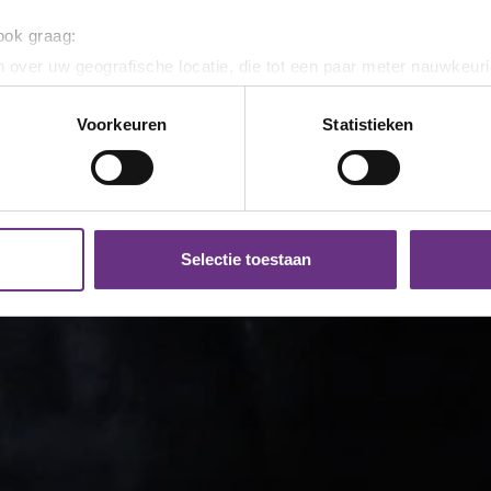
 ook graag:
 over uw geografische locatie, die tot een paar meter nauwkeuri
eren door het actief te scannen op specifieke eigenschappen (fing
onlijke gegevens worden verwerkt en stel uw voorkeuren in he
Voorkeuren
Statistieken
jzigen of intrekken in de Cookieverklaring.
ent en advertenties te personaliseren, om functies voor social
. Ook delen we informatie over uw gebruik van onze site met on
e. Deze partners kunnen deze gegevens combineren met andere i
Selectie toestaan
erzameld op basis van uw gebruik van hun services.
k moment wijzigen of intrekken via de
cookieverklaring
of door
inksonder op de pagina.