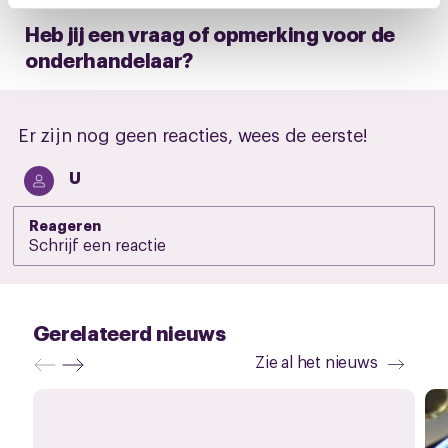
intrekken via de
cookieverklaring
of door te klikken op
Heb jij een vraag of opmerking voor de
het ronde cookie-instellingenicoontje linksonder op de
onderhandelaar?
pagina.
Er zijn nog geen reacties, wees de eerste!
U
Reageren
Gerelateerd nieuws
Zie al het nieuws