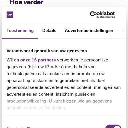
Hoe verder
Als er acties komen, dan moeten jullie er rekening
mee houden dat in het uiterste geval het werk voor
één of meerdere dagen neergelegd zal kunnen
worden. Tot vrijdag 25 november 2022 18.00 uur is
Toestemming
Details
Advertentie-instellingen
Ov
het afwachten of jullie werkgever reageert op ons
ultimatum. De tussenliggende periode gebruiken we
om het actietraject voor te bereiden.
Verantwoord gebruik van uw gegevens
Wij en
onze 16 partners
verwerken je persoonlijke
Als er meer bekend is informeren we jullie over het
verdere vervolg.
gegevens (bijv. uw IP-adres) met behulp van
technologieën zoals cookies om informatie op uw
Samen sterk
apparaat op te slaan en te gebruiken met als doel
gepersonaliseerde advertenties en content, metingen aan
Ondertussen blijft gelden: betere
advertenties en content, inzicht in publiek en
arbeidsvoorwaarden bereik je niet alleen, maar
productontwikkeling. U kunt kiezen wie uw gegevens
samen.
gebruikt en met welke doelen.
Met meer leden is meer kracht. Maak daarom ook je
collega lid van CNV Vakmensen via onderstaande
Als u het toestaat, willen we ook graag:
Toestemmingsselectie
aanmeldingsbon of via deze
LINK
. Samen sterker