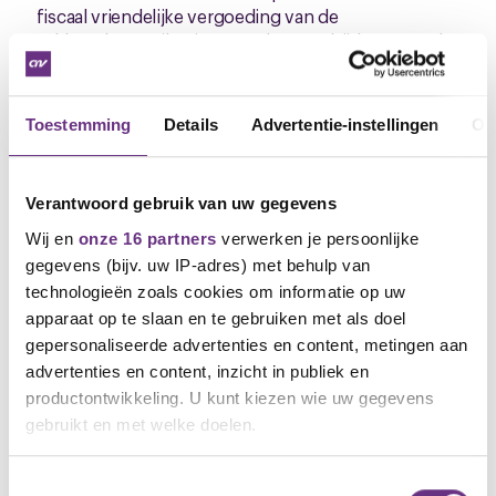
fiscaal vriendelijke vergoeding van de
vakbondscontributie en werkgeversbijdrage aan de
vakbonden gecontinueerd.
We vinden dat we tot een mooi pakket aan
Toestemming
Details
Advertentie-instellingen
Ov
afspraken zijn gekomen voor deze periode van de
cao. We leggen deze dan ook positief aan jullie ter
stemming voor. Je kunt daarvoor gebruik maken van
Verantwoord gebruik van uw gegevens
de onderstaande link.
Wij en
onze 16 partners
verwerken je persoonlijke
Klik hier om te stemmen
tot uiterlijk 22 februari
gegevens (bijv. uw IP-adres) met behulp van
2023
technologieën zoals cookies om informatie op uw
apparaat op te slaan en te gebruiken met als doel
De cao online
gepersonaliseerde advertenties en content, metingen aan
advertenties en content, inzicht in publiek en
Je kunt het hele cao-traject online volgen. Reageer
productontwikkeling. U kunt kiezen wie uw gegevens
of stel je vragen en blijf altijd op de hoogte van het
laatste nieuws over jouw cao-traject.
<< Ga naar
gebruikt en met welke doelen.
jouw cao-pagina >>
Als u het toestaat, willen we ook graag:
Toestemmingsselectie