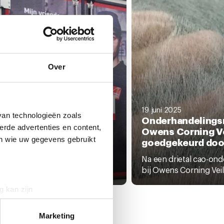
Over
nuari 2026
ns Corning Veil: kom
19 juni 2025
van technologieën zoals
r de
Onderhandelings
erde advertenties en content,
ewerkersbijeenkomst!
Owens Corning Ve
en wie uw gegevens gebruikt
goedgekeurd door
nkort zullen de cao-
rhandelingen weer van start
Na een drietal cao-on
..
bij Owens Corning Veil
g kan zijn
erprinting)
t
detailgedeelte
in. U kunt uw
Marketing