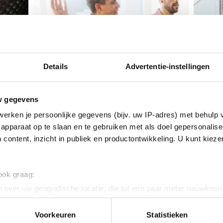
Details
Advertentie-instellingen
19 ja
w gegevens
Owe
29 april 2026
erken je persoonlijke gegevens (bijv. uw IP-adres) met behulp 
eil
Stem over het eindbod van
naa
apparaat op te slaan en te gebruiken met als doel gepersonalise
den
Owens Corning Veil
med
 content, inzicht in publiek en productontwikkeling. U kunt kiez
Na een tweetal cao-
Binne
onderhandelingen bij Owens
onde
Corning Veil, hebben...
gaan..
 ook graag:
 over uw geografische locatie, die tot een paar meter nauwkeuri
eren door het actief te scannen op specifieke eigenschappen (fing
onlijke gegevens worden verwerkt en stel uw voorkeuren in he
Voorkeuren
Statistieken