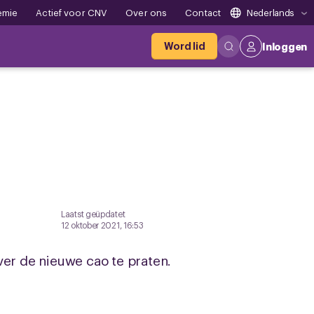
emie
Actief voor CNV
Over ons
Contact
Nederlands
Word lid
Inloggen
Laatst geüpdatet
12 oktober 2021, 16:53
er de nieuwe cao te praten.