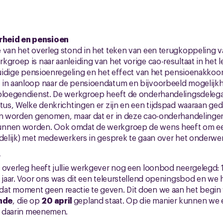
heid en pensioen
e van het overleg stond in het teken van een terugkoppeling
kgroep is naar aanleiding van het vorige cao-resultaat in het
 huidige pensioenregeling en het effect van het pensioenakkoo
 in aanloop naar de pensioendatum en bijvoorbeeld mogelijk
 ploegendienst. De werkgroep heeft de onderhandelingsdelega
atus, Welke denkrichtingen er zijn en een tijdspad waaraan ged
pen worden genomen, maar dat er in deze cao-onderhandeling
unnen worden. Ook omdat de werkgroep de wens heeft om ee
idelijk) met medewerkers in gesprek te gaan over het onderwe
r
 overleg heeft jullie werkgever nog een loonbod neergelegd: 1%
1 jaar. Voor ons was dit een teleurstellend openingsbod en w
at moment geen reactie te geven. Dit doen we aan het begin
nde
, die op
20 april
gepland staat. Op die manier kunnen we 
n, daarin meenemen.