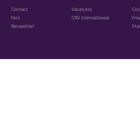
Contact
Vacatures
Coo
Pers
CNV Internationaal
Priv
Nieuwsbrief
Sta