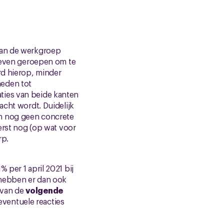
 van de werkgroep
 leven geroepen om te
rd hierop, minder
heden tot
ties van beide kanten
acht wordt. Duidelijk
en nog geen concrete
rst nog (op wat voor
rp.
 per 1 april 2021 bij
e hebben er dan ook
 van de
volgende
eventuele reacties