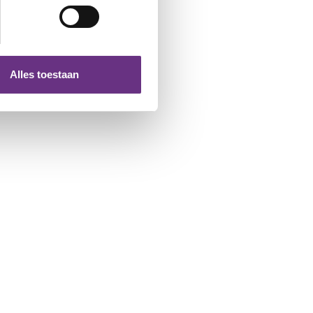
 media te bieden en om ons
ze partners voor social
nformatie die u aan ze heeft
Alles toestaan
 te klikken op het ronde