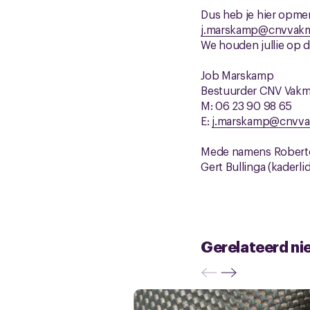
Dus heb je hier opmer
j.marskamp@cnvvakm
We houden jullie op 
Job Marskamp
Bestuurder CNV Vak
M: 06 23 90 98 65
E:
j.marskamp@cnvva
Mede namens Roberto
Gert Bullinga (kaderl
Gerelateerd ni