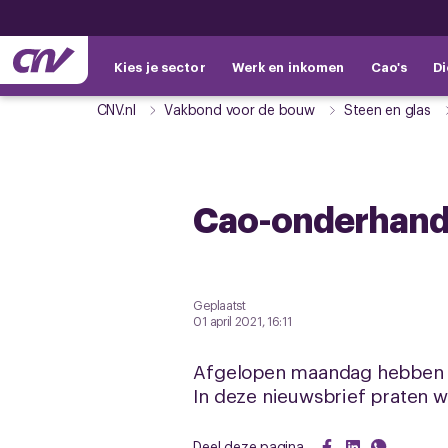
Kies je sector
Werk en inkomen
Cao's
Di
CNV.nl
Vakbond voor de bouw
Steen en glas
Cao-onderhand
Geplaatst
01 april 2021, 16:11
Afgelopen maandag hebben we
In deze nieuwsbrief praten we 
Deel deze pagina