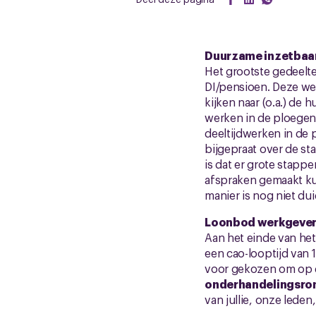
Duurzame inzetbaar
Het grootste gedeelt
DI/pensioen. Deze wer
kijken naar (o.a.) de
werken in de ploegen
deeltijdwerken in de
bijgepraat over de st
is dat er grote stap
afspraken gemaakt k
manier is nog niet du
Loonbod werkgeve
Aan het einde van het
een cao-looptijd van 
voor gekozen om op d
onderhandelingsro
van jullie, onze lede