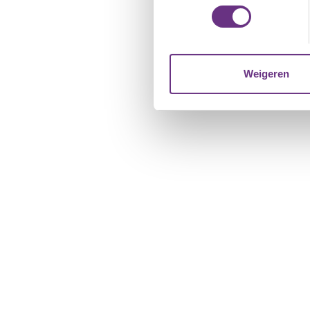
toestemming op elk moment wi
We gebruiken cookies om cont
websiteverkeer te analyseren
media, adverteren en analys
Weigeren
verstrekt of die ze hebben v
U kunt uw toestemming op el
cookie-instellingenicoontje l