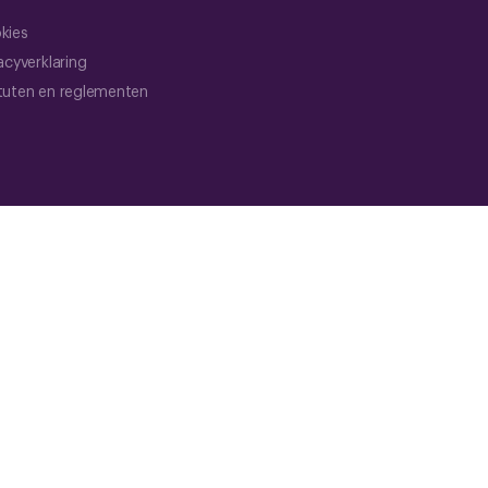
kies
acyverklaring
tuten en reglementen