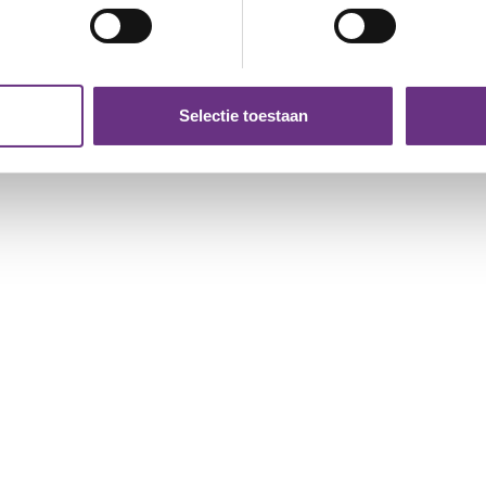
jzigen of intrekken in de Cookieverklaring.
ent en advertenties te personaliseren, om functies voor social
. Ook delen we informatie over uw gebruik van onze site met on
e. Deze partners kunnen deze gegevens combineren met andere i
Selectie toestaan
erzameld op basis van uw gebruik van hun services.
k moment wijzigen of intrekken via de
cookieverklaring
of door
inksonder op de pagina.