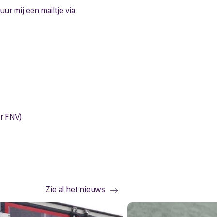
ur mij een mailtje via
er FNV)
Zie al het nieuws