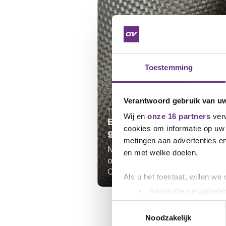
Toestemming
Verantwoord gebruik van u
11 mei 2026
Wij en
onze 16 partners
verw
Eindbod Owens Corning V
cookies om informatie op uw 
goedgekeurd door de le
metingen aan advertenties en
Na een tweetal cao-
en met welke doelen.
onderhandelingen bij Owens
Corning Veil, hebben...
Als u het toestaat, willen we
Informatie verzamelen
Uw apparaat identific
Toestemmingsselectie
Lees meer over hoe uw perso
Noodzakelijk