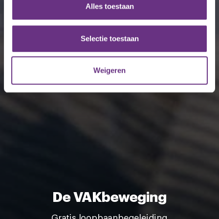
en om ons websiteverkeer te analyseren. Ook delen we
Alles toestaan
informatie over uw gebruik van onze site met onze
partners voor social media, adverteren en analyse. Deze
partners kunnen deze gegevens combineren met andere
Selectie toestaan
informatie die u aan ze heeft verstrekt of die ze hebben
verzameld op basis van uw gebruik van hun services.
Weigeren
U kunt uw toestemming op elk moment wijzigen of
intrekken via de
cookieverklaring
of door te klikken op
het ronde cookie-instellingenicoontje linksonder op de
pagina.
De VAKbeweging
Gratis loopbaanbegeleiding