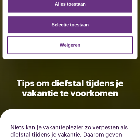
en om ons websiteverkeer te analyseren. Ook delen we
Alles toestaan
informatie over uw gebruik van onze site met onze
partners voor social media, adverteren en analyse. Deze
partners kunnen deze gegevens combineren met andere
Selectie toestaan
informatie die u aan ze heeft verstrekt of die ze hebben
verzameld op basis van uw gebruik van hun services.
Weigeren
U kunt uw toestemming op elk moment wijzigen of
intrekken via de
cookieverklaring
of door te klikken op
het ronde cookie-instellingenicoontje linksonder op de
pagina.
Tips om diefstal tijdens je
vakantie te voorkomen
Niets kan je vakantieplezier zo verpesten als
diefstal tijdens je vakantie. Daarom geven