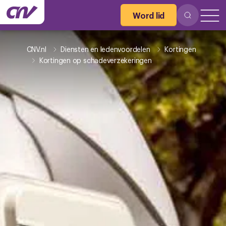
Word lid
CNV.nl
Diensten en ledenvoordelen
Kortingen
Kortingen op schadeverzekeringen