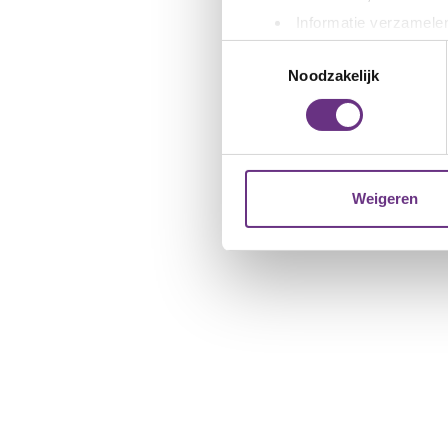
Informatie verzamelen
Uw apparaat identific
Toestemmingsselectie
Lees meer over hoe uw perso
Noodzakelijk
toestemming op elk moment wi
We gebruiken cookies om cont
websiteverkeer te analyseren
media, adverteren en analys
Weigeren
verstrekt of die ze hebben v
U kunt uw toestemming op el
cookie-instellingenicoontje l