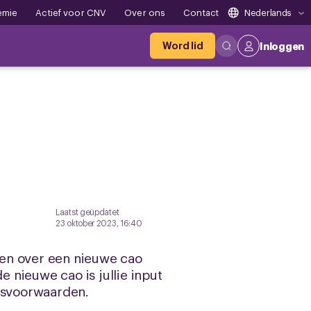
emie
Actief voor CNV
Over ons
Contact
Nederlands
Word lid
Inloggen
Laatst geüpdatet
23 oktober 2023, 16:40
ngen over een nieuwe cao
nieuwe cao is jullie input
idsvoorwaarden.