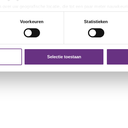
 over uw geografische locatie, die tot een paar meter nauwkeuri
eren door het actief te scannen op specifieke eigenschappen (fing
onlijke gegevens worden verwerkt en stel uw voorkeuren in he
Voorkeuren
Statistieken
jzigen of intrekken in de Cookieverklaring.
ent en advertenties te personaliseren, om functies voor social
. Ook delen we informatie over uw gebruik van onze site met on
e. Deze partners kunnen deze gegevens combineren met andere i
Selectie toestaan
erzameld op basis van uw gebruik van hun services.
k moment wijzigen of intrekken via de
cookieverklaring
of door
inksonder op de pagina.