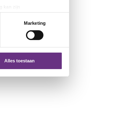
g kan zijn
erprinting)
t
detailgedeelte
in. U kunt uw
Marketing
 media te bieden en om ons
ze partners voor social
nformatie die u aan ze heeft
Alles toestaan
 te klikken op het ronde