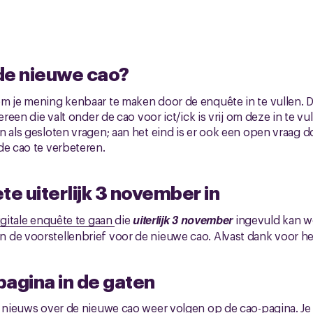
n de nieuwe cao?
om je mening kenbaar te maken door de enquête in te vullen. 
dereen die valt onder de cao voor ict/ick is vrij om deze in te v
n als gesloten vragen; aan het eind is er ook een open vraag 
de cao te verbeteren.
te uiterlijk 3 november in
igitale enquête te gaan
die
uiterlijk 3 november
ingevuld kan wo
de voorstellenbrief voor de nieuwe cao. Alvast dank voor het
agina in de gaten
le nieuws over de nieuwe cao weer volgen op de
cao-pagina
.
Je