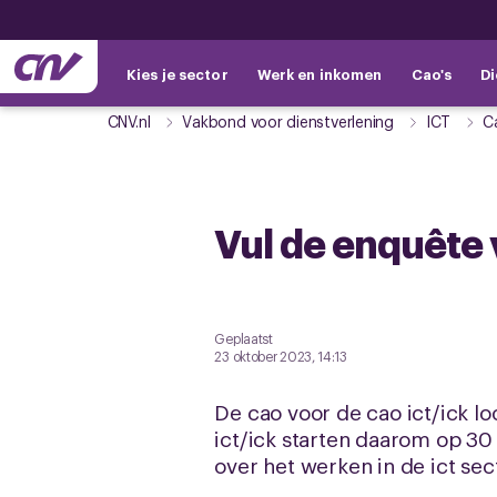
Kies je sector
Werk en inkomen
Cao's
Di
CNV.nl
Vakbond voor dienstverlening
ICT
C
Vul de enquête 
Geplaatst
23 oktober 2023, 14:13
De cao voor de cao ict/ick l
ict/ick starten daarom op 30
over het werken in de ict se