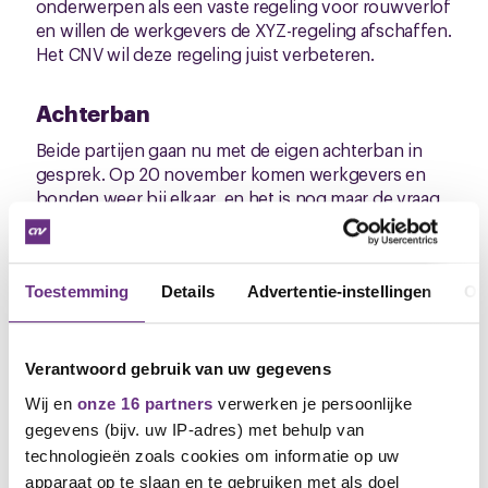
onderwerpen als een vaste regeling voor rouwverlof
en willen de werkgevers de XYZ-regeling afschaffen.
Het CNV wil deze regeling juist verbeteren.
Achterban
Beide partijen gaan nu met de eigen achterban in
gesprek.
Op 20 november
komen werkgevers en
bonden weer bij elkaar, en het is nog maar de vraag
hoe zinvol dat zal zijn. "Dat zal moeten blijken”, zegt
bestuurder Erik Maas.
Toestemming
Details
Advertentie-instellingen
Ov
Maak je collega's ook lid
Praat en beslis ook mee en maak je collega's lid van
de vakbond:
Verantwoord gebruik van uw gegevens
Wij en
onze 16 partners
verwerken je persoonlijke
https://www.cnv.nl/lid-worden/
gegevens (bijv. uw IP-adres) met behulp van
technologieën zoals cookies om informatie op uw
Erik Maas
apparaat op te slaan en te gebruiken met als doel
Onderhandelaar CNV