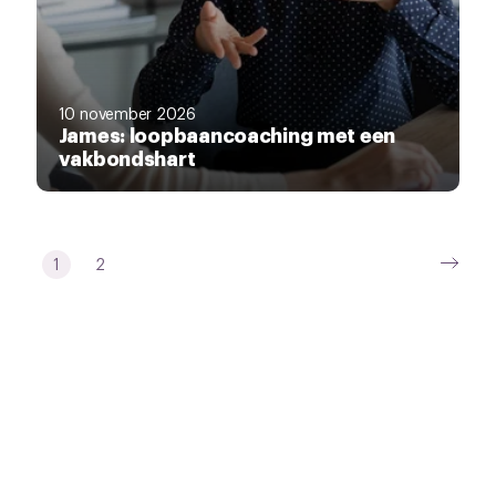
10 november 2026
James: loopbaancoaching met een
vakbondshart
1
2