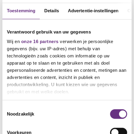
Toestemming
Details
Advertentie-instellingen
Ov
Verantwoord gebruik van uw gegevens
Wij en
onze 16 partners
verwerken je persoonlijke
gegevens (bijv. uw IP-adres) met behulp van
technologieën zoals cookies om informatie op uw
apparaat op te slaan en te gebruiken met als doel
gepersonaliseerde advertenties en content, metingen aan
advertenties en content, inzicht in publiek en
productontwikkeling. U kunt kiezen wie uw gegevens
gebruikt en met welke doelen.
30 oktober 2026
Training Pensioen (basistraining)
Als u het toestaat, willen we ook graag:
Toestemmingsselectie
Noodzakelijk
Informatie verzamelen over uw geografische
MASTERTRAJECT
locatie, die tot een paar meter nauwkeurig kan zijn
Uw apparaat identificeren door het actief te
Voorkeuren