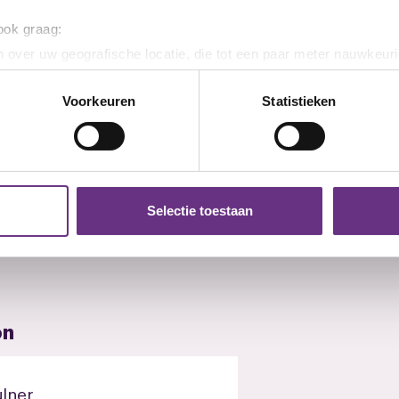
Ja, ik ontvang graag maandelijks de CNV-nieuwsbrief per e-mail.
Inschrijven en downloaden
Direct downloaden
Ben je al lid? Dan ontvang je de cao-updates automatisch. Je kunt je altijd afmelden. Lees meer in onze
privacyverklaring
 ook graag:
 over uw geografische locatie, die tot een paar meter nauwkeuri
eren door het actief te scannen op specifieke eigenschappen (fing
onlijke gegevens worden verwerkt en stel uw voorkeuren in he
Voorkeuren
Statistieken
n?
jzigen of intrekken in de Cookieverklaring.
oorwaarden?
ent en advertenties te personaliseren, om functies voor social
svoorwaarden?
. Ook delen we informatie over uw gebruik van onze site met on
e. Deze partners kunnen deze gegevens combineren met andere i
verstreken. Wat nu?
Selectie toestaan
erzameld op basis van uw gebruik van hun services.
r is een nieuwe cao. Geldt die al?
k moment wijzigen of intrekken via de
cookieverklaring
of door
inksonder op de pagina.
on
ulner