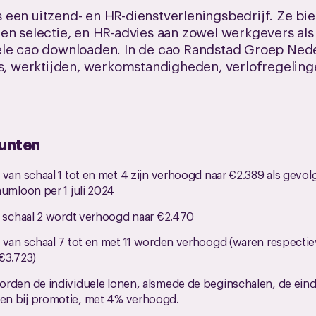
een uitzend- en HR-dienstverleningsbedrijf. Ze bie
 en selectie, en HR-advies aan zowel werkgevers a
ele cao downloaden. In de cao Randstad Groep Nede
is, werktijden, werkomstandigheden, verlofregeling
punten
 van schaal 1 tot en met 4 zijn verhoogd naar €2.389 als gevo
mumloon per 1 juli 2024
n schaal 2 wordt verhoogd naar €2.470
 van schaal 7 tot en met 11 worden verhoogd (waren respectiev
€3.723)
orden de individuele lonen, alsmede de beginschalen, de ein
n bij promotie, met 4% verhoogd.