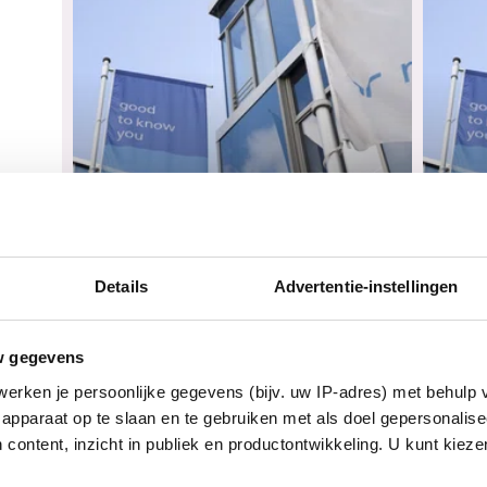
2 oktober 2025
Onderhandelingsresultaat
3 juli
nd
cao Randstad Groep
Ran
Details
Advertentie-instellingen
Nederland, geef je mening!
ond
den
Vorige week hebben vakbonden en
Op wo
w gegevens
et...
Randstad Groep Nederland een...
plaat
erken je persoonlijke gegevens (bijv. uw IP-adres) met behulp 
apparaat op te slaan en te gebruiken met als doel gepersonalise
 content, inzicht in publiek en productontwikkeling. U kunt kiez
ragen
Nog geen lid? Ontvang updates over je cao.
Vul je e-mailadres in en kies welke updates je wilt ontvangen.
E-mailadres
Ja, ik ontvang graag belangrijke updates over mijn cao per e-mail.