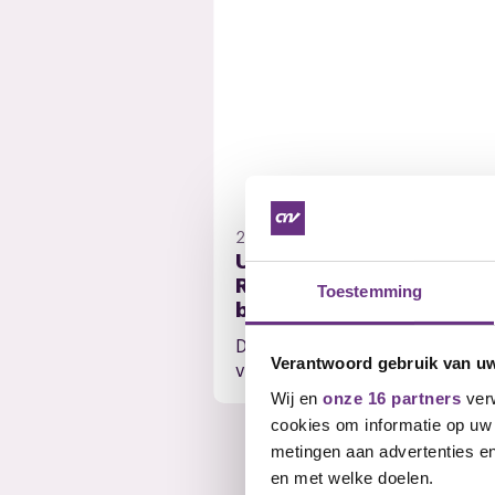
21 oktober 2025
Uitslag stemming cao
Randstad Groep Nederla
Toestemming
bekend
De afgelopen weken hebben le
Verantwoord gebruik van u
van CNV kunnen stemmen over h
Wij en
onze 16 partners
verw
cookies om informatie op uw 
metingen aan advertenties en
en met welke doelen.
Veelgestelde v