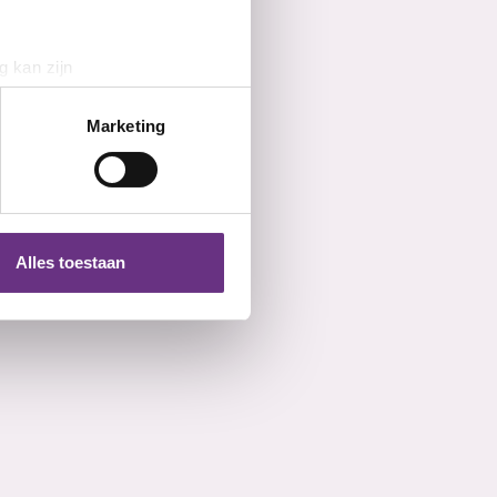
g kan zijn
erprinting)
t
detailgedeelte
in. U kunt uw
Marketing
 media te bieden en om ons
ze partners voor social
nformatie die u aan ze heeft
Alles toestaan
 te klikken op het ronde