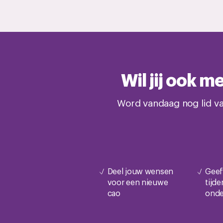
Wil jij ook 
Word vandaag nog lid va
Deel jouw wensen
Geef
voor een nieuwe
tijd
cao
onde