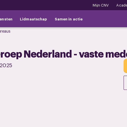
Mijn CNV
Acad
ensten
Lidmaatschap
Samen in actie
ureaus
roep Nederland - vaste me
 2025