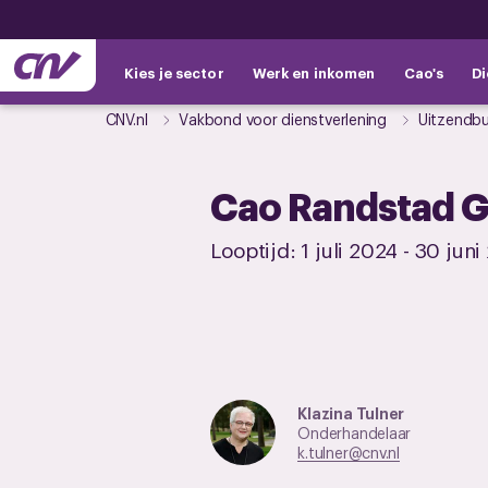
Kies je sector
Werk en inkomen
Cao's
Di
CNV.nl
Vakbond voor dienstverlening
Uitzendb
Cao Randstad G
Looptijd:
1 juli 2024
-
30 juni
Klazina Tulner
Onderhandelaar
k.tulner@cnv.nl