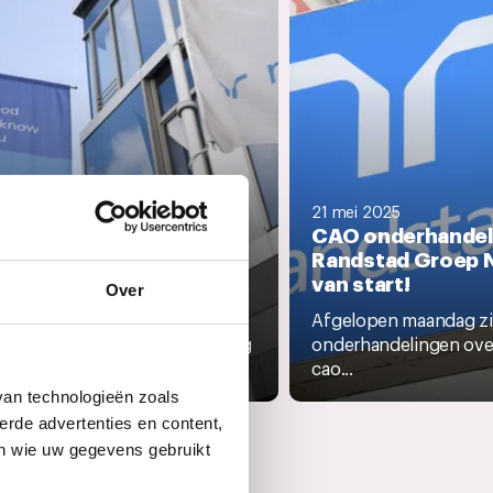
21 mei 2025
CAO onderhandel
Randstad Groep 
 2025
dstad update cao-
van start!
Over
erhandelingen
Afgelopen maandag zi
ensdag 2 juli vond het vervolg
onderhandelingen ove
s van de...
cao...
van technologieën zoals
erde advertenties en content,
en wie uw gegevens gebruikt