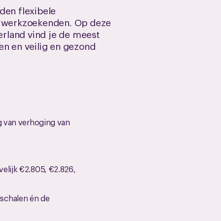
den flexibele
ls werkzoekenden. Op deze
rland vind je de meest
en en veilig en gezond
lg van verhoging van
elijk €2.805, €2.826,
dschalen én de