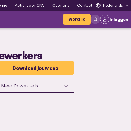
emie
Actief voor CNV
Over ons
Contact
Nederlands
Word lid
Inloggen
dewerkers
Download jouw cao
Meer Downloads