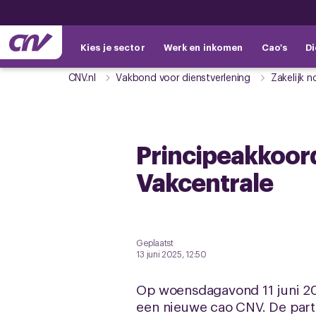
Kies je sector
Werk en inkomen
Cao's
Di
CNV.nl
Vakbond voor dienstverlening
Zakelijk n
Principeakkoor
Vakcentrale
Geplaatst
13 juni 2025, 12:50
Op woensdagavond 11 juni 2
een nieuwe cao CNV. De parti