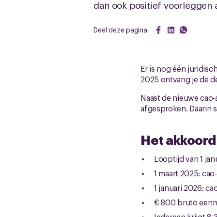
dan ook positief voorleggen 
Deel deze pagina
Er is nog één juridis
2025 ontvang je de de
Naast de nieuwe cao-
afgesproken. Daarin 
Het akkoord
Looptijd van 1 ja
1 maart 2025: cao
1 januari 2026: ca
€ 800 bruto eenma
Iedereen krijgt 8