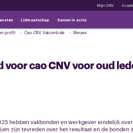
Mijn CNV
Acad
ensten
Lidmaatschap
Samen in actie
on-profit
Cao CNV Vakcentrale
Nieuws
d voor cao CNV voor oud le
025 hebben vakbonden en werkgever eindelijk ove
jen zijn tevreden over het resultaat en de bonden 