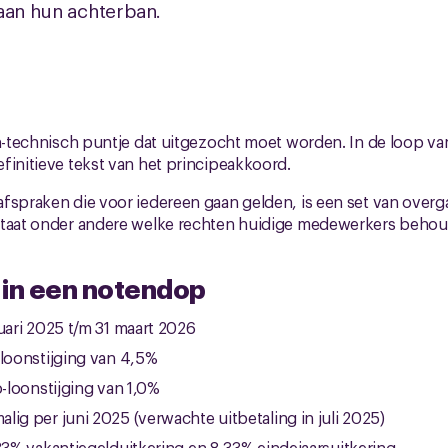
aan hun achterban.
ch-technisch puntje dat uitgezocht moet worden. In de loop va
finitieve tekst van het principeakkoord.
afspraken die voor iedereen gaan gelden, is een set van ove
staat onder andere welke rechten huidige medewerkers beho
 in een notendop
nuari 2025 t/m 31 maart 2026
-loonstijging van 4,5%
o-loonstijging van 1,0%
lig per juni 2025 (verwachte uitbetaling in juli 2025)
,33% vakantiegelduitkering en 8,33% eindejaarsuitkering