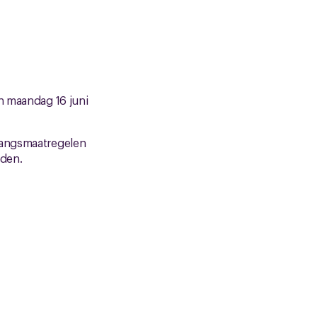
n maandag 16 juni
rgangsmaatregelen
uden.