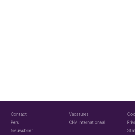
Contact
Vacatures
Coo
Pers
CNV Internationaal
Priv
Nieuwsbrief
Sta