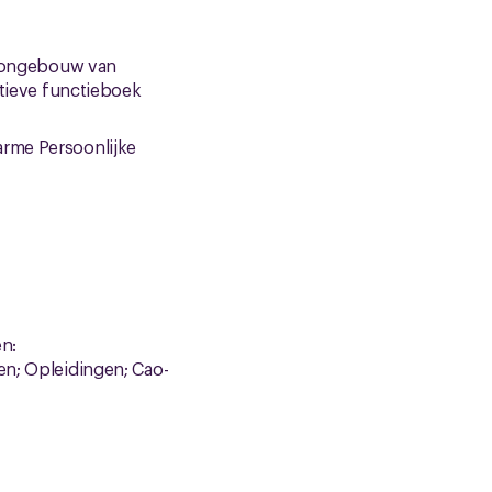
loongebouw van
itieve functieboek
rme Persoonlijke
n:
en; Opleidingen; Cao-