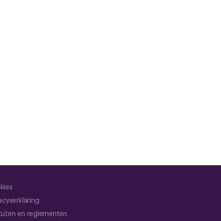
kies
acyverklaring
tuten en reglementen