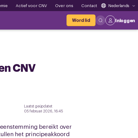
emie
Actief voor CNV
Over ons
Contact
Nederlands
Word lid
Inloggen
den CNV
Laatst geüpdatet
05 februari 2026, 16:45
reenstemming bereikt over
zullen het principeakkoord