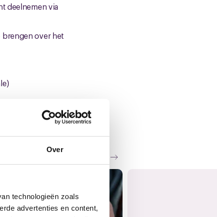
unt deelnemen via
e brengen over het
le)
Over
Zie al het nieuws
van technologieën zoals
erde advertenties en content,