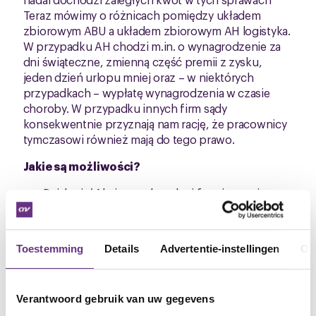
Teraz mówimy o różnicach pomiędzy układem
zbiorowym ABU a układem zbiorowym AH logistyka.
W przypadku AH chodzi m.in. o wynagrodzenie za
dni świąteczne, zmienną część premii z zysku,
jeden dzień urlopu mniej oraz – w niektórych
przypadkach – wypłatę wynagrodzenia w czasie
choroby. W przypadku innych firm sądy
konsekwentnie przyznają nam rację, że pracownicy
tymczasowi również mają do tego prawo.
Jakie są możliwości?
Działania/ Akcje – w dowolnej formie – maj
ące
na celu
zbiorowe wymuszenie poprawy
(szczególnie na przyszłość),
Dochodzenie roszczeń indywidualnie – z
Toestemming
Details
Advertentie-instellingen
Ov
pomocą prawnika CNV,
CNV może także występować zbiorowo wobec
Verantwoord gebruik van uw gegevens
agencji pracy lub AH