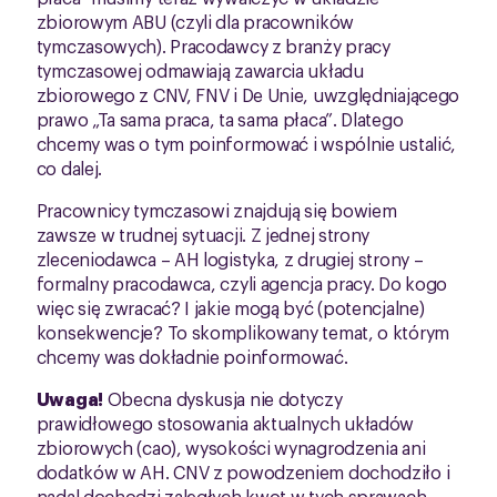
zbiorowym ABU (czyli dla pracowników
tymczasowych). Pracodawcy z branży pracy
tymczasowej odmawiają zawarcia układu
zbiorowego z CNV, FNV i De Unie, uwzględniającego
prawo „Ta sama praca, ta sama płaca”. Dlatego
chcemy was o tym poinformować i wspólnie ustalić,
co dalej.
Pracownicy tymczasowi znajdują się bowiem
zawsze w trudnej sytuacji. Z jednej strony
zleceniodawca – AH logistyka, z drugiej strony –
formalny pracodawca, czyli agencja pracy. Do kogo
więc się zwracać? I jakie mogą być (potencjalne)
konsekwencje? To skomplikowany temat, o którym
chcemy was dokładnie poinformować.
Uwaga!
Obecna dyskusja nie dotyczy
prawidłowego stosowania aktualnych układów
zbiorowych (cao), wysokości wynagrodzenia ani
dodatków w AH. CNV z powodzeniem dochodziło i
nadal dochodzi zaległych kwot w tych sprawach