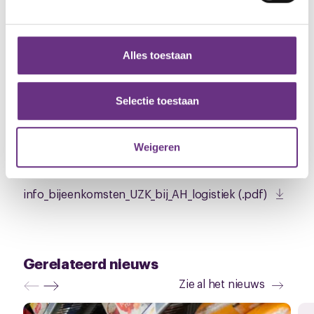
KW Tilburg
We gebruiken cookies om content en advertenties te
Start o godz. 13:00 i 16:00 (czyli przed i po
personaliseren, om functies voor social media te bieden
zmianie roboczej)
en om ons websiteverkeer te analyseren. Ook delen we
Alles toestaan
informatie over uw gebruik van onze site met onze
partners voor social media, adverteren en analyse. Deze
W imieniu CNV:
partners kunnen deze gegevens combineren met andere
Selectie toestaan
Henry Stroek, Wiesia Koreneef, Julita Palinska, Roel
informatie die u aan ze heeft verstrekt of die ze hebben
van Riezen,
r.vanriezen@cnv.nl,
06 51 60 20 34
verzameld op basis van uw gebruik van hun services.
Weigeren
Downloads
U kunt uw toestemming op elk moment wijzigen of
intrekken via de
cookieverklaring
of door te klikken op
info_bijeenkomsten_UZK_bij_AH_logistiek (.pdf)
het ronde cookie-instellingenicoontje linksonder op de
pagina.
Gerelateerd nieuws
Zie al het nieuws