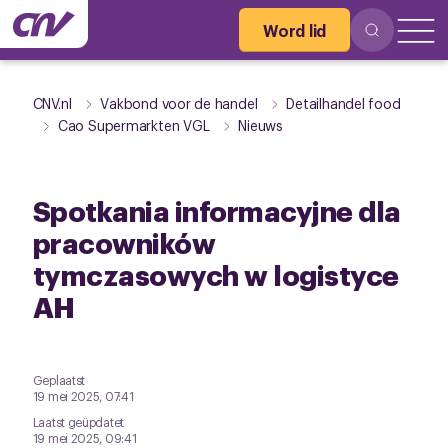
Word lid
CNV.nl
Vakbond voor de handel
Detailhandel food
Cao Supermarkten VGL
Nieuws
Spotkania informacyjne dla
pracowników
tymczasowych w logistyce
AH
Geplaatst
19 mei 2025, 07:41
Laatst geüpdatet
19 mei 2025, 09:41