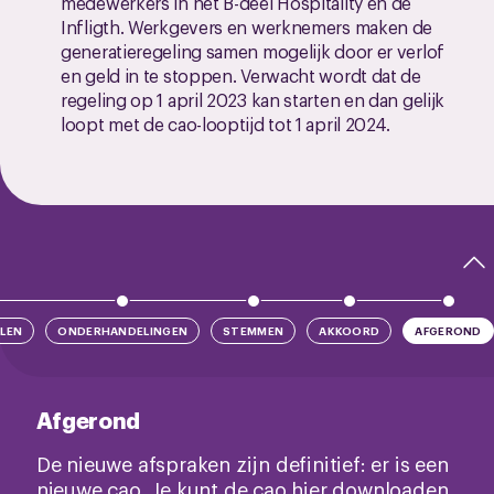
medewerkers in het B-deel Hospitality en de
Infligth. Werkgevers en werknemers maken de
generatieregeling samen mogelijk door er verlof
en geld in te stoppen. Verwacht wordt dat de
regeling op 1 april 2023 kan starten en dan gelijk
loopt met de cao-looptijd tot 1 april 2024.
LEN
ONDERHANDELINGEN
STEMMEN
AKKOORD
AFGEROND
Afgerond
De nieuwe afspraken zijn definitief: er is een
nieuwe cao. Je kunt de cao hier downloaden.