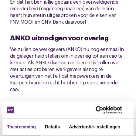
En dat hebben jullie gedaan: een overweldigende
meerderheid (nagenoeg unaniem) van de leden
heeft hun steun uitgesproken voor de eisen van
FNV MOOI en CNV. Dank daarvoor!
ANKO uitnodigen voor overleg
We zullen de werkgevers (ANKO) nu nog eenmaal in
de gelegenheid stellen om in overleg tot een cao te
komen. Als ANKO daartoe niet bereid is zullen we
met acties proberen werkgevers alsnog te
overtuigen van het feit dat medewerkers in de
Kappersbranche recht hebben op een passende
cao.
Publiekscampagne
Deze acties zullen in eerste instantie vooral vorm
worden gegeven in een publiekscampagne. Het
Toestemming
Details
Advertentie-instellingen
Ov
wordt tijd dat de klanten in de kapsalon weten dat in