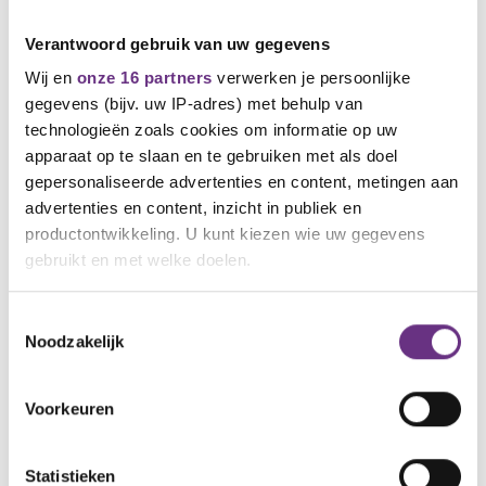
de trendy salon medewerkers moeten werken onder
verschillende arbeidsvoorwaarden die niet meer van
Verantwoord gebruik van uw gegevens
deze tijd zijn.
Wij en
onze 16 partners
verwerken je persoonlijke
Dank
gegevens (bijv. uw IP-adres) met behulp van
technologieën zoals cookies om informatie op uw
Nogmaals dank voor je steun. We houden jou de
apparaat op te slaan en te gebruiken met als doel
komende weken op de hoogte van het vervolg. Volg
gepersonaliseerde advertenties en content, metingen aan
ons ook op de
cao-pagina
waar je kunt meepraten
advertenties en content, inzicht in publiek en
en vragen kunt stellen. Ga naar de cao-pagina
productontwikkeling. U kunt kiezen wie uw gegevens
www.cnv.nl/handel/kappers/cao-kappers/
gebruikt en met welke doelen.
Willem Kruithof, bestuurder CNV
M
06 5160 1998 /
w.kruithof@cnv.nl
Als u het toestaat, willen we ook graag:
Toestemmingsselectie
Noodzakelijk
Informatie verzamelen over uw geografische
locatie, die tot een paar meter nauwkeurig kan zijn
Uw apparaat identificeren door het actief te
Voorkeuren
scannen op specifieke eigenschappen (fingerprinting)
Bekijk hier de cao-pagina van Kappers
Lees meer over hoe uw persoonlijke gegevens worden
Statistieken
verwerkt en stel uw voorkeuren in het
detailgedeelte
in.