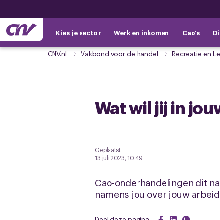
Kies je sector
Werk en inkomen
Cao's
Di
CNV.nl
Vakbond voor de handel
Recreatie en Le
Wat wil jij in j
Geplaatst
13 juli 2023, 10:49
Cao-onderhandelingen dit naj
namens jou over jouw arbeid
Deel deze pagina