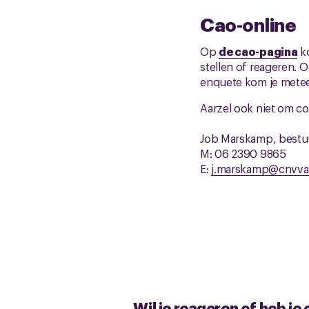
Cao-online
Op
de cao-pagina
ko
stellen of reageren. O
enquete kom je metee
Aarzel ook niet om c
Job Marskamp, best
M: 06 2390 9865
E:
j.marskamp@cnvva
Wil je reageren of heb je