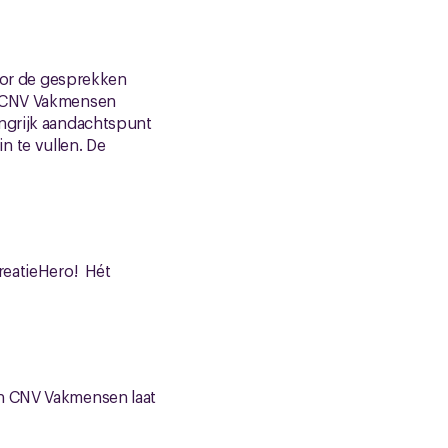
voor de gesprekken
an CNV Vakmensen
angrijk aandachtspunt
n te vullen. De
reatieHero! Hét
an CNV Vakmensen laat