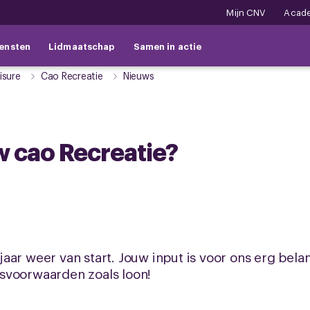
Mijn CNV
Acad
ensten
Lidmaatschap
Samen in actie
isure
Cao Recreatie
Nieuws
ouw cao Recreatie?
aar weer van start. Jouw input is voor ons erg bela
svoorwaarden zoals loon!