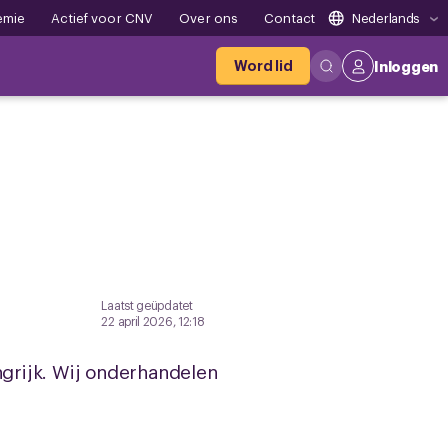
emie
Actief voor CNV
Over ons
Contact
Nederlands
Word lid
Inloggen
Laatst geüpdatet
22 april 2026, 12:18
ngrijk. Wij onderhandelen