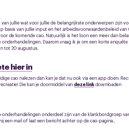
 van jullie wat voor jullie de belangrijkste onderwerpen zijn 
p basis van jullie input en het arbeidsvoorwaardenbeleid v
oor de komende cao. Natuurlijk is het loon een meer dan bel
onderhandelingen. Daarom vraag ik je om een korte enquête i
en tot 20 augustus.
te hier in
idige cao nalezen dan kan je dat nu ook via een app doen: Rec
recreatie! Die kan je doormiddel van
deze link
downloaden
cao-onderhandelingen onderdeel zijn van de klankbordgroep v
ij een mail of laat een bericht achter op de cao-pagina..