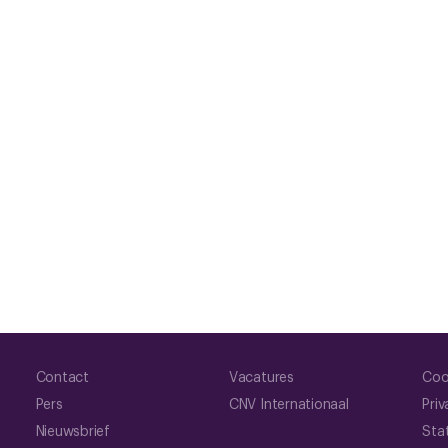
Contact
Vacatures
Coo
Pers
CNV Internationaal
Priv
Nieuwsbrief
Sta