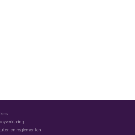
kies
acyverklaring
tuten en reglementen