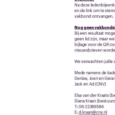
Na deze ledenbijeenk
en de link om te stem
vakbond ontvangen.
Nog geen vakbondsl
Bij een resultaat mo
geen lid zijn, maar w
bijlage voor de QR co
nieuwsbrieven worde
We verwachten jullie a
Mede namens de kade
Denise, Joeri en Gera
Jack en Ad (CNV)
Elsa van der Kraats (
Diana Kraan (bestuur
T: 06-22389584
E:
d.kraan@cnv.nl