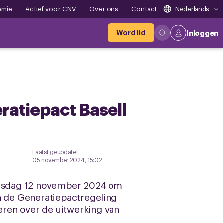
emie
Actief voor CNV
Over ons
Contact
Nederlands
Word lid
Inloggen
ratiepact Basell
Laatst geüpdatet
05 november 2024, 15:02
dinsdag 12 november 2024 om
an de Generatiepactregeling
meren over de uitwerking van