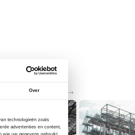
Over
Zie al het nieuws
van technologieën zoals
erde advertenties en content,
en wie uw gegevens gebruikt