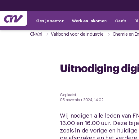
Kies je sector
Werk en inkomen
Cao's
Di
CNV.nl
Vakbond voor de industrie
Chemie en En
Uitnodiging dig
Geplaatst
05 november 2024, 14:02
Wij nodigen alle leden van 
13.00 en 16.00 uur. Deze bij
zoals in de vorige en huidig
de afspraken en het verdere