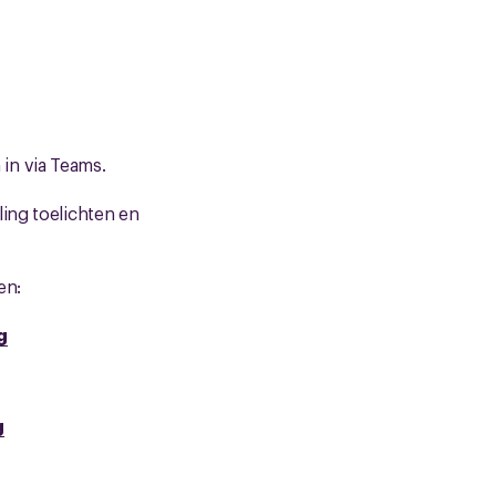
in via Teams.
ing toelichten en
en:
g
g