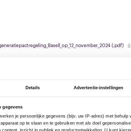
generatiepactregeling_Basell_op_12_november_2024 (.pdf)
euws
Details
Advertentie-instellingen
w gegevens
erken je persoonlijke gegevens (bijv. uw IP-adres) met behulp 
apparaat op te slaan en te gebruiken met als doel gepersonalise
 content, inzicht in publiek en productontwikkeling. U kunt kiez