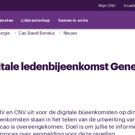
Mijn CNV
Acad
ensten
Lidmaatschap
Samen in actie
ergie
Cao Basell Benelux
Nieuws
itale ledenbijeenkomst Gene
FNV en CNV uit voor de digitale bijeenkomsten op 
eenkomsten staan in het teken van de uitwerking v
e cao is overeengekomen. Doel is om jullie te infor
 proces over aanmelding voor deze regeling.