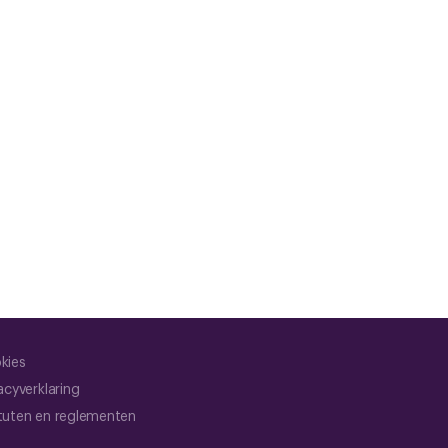
kies
acyverklaring
tuten en reglementen