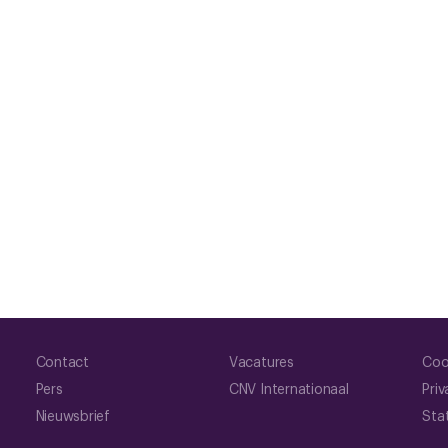
Contact
Vacatures
Coo
Pers
CNV Internationaal
Priv
Nieuwsbrief
Sta