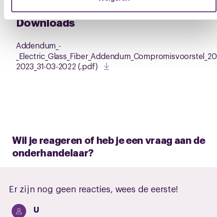
U kunt uw toestemming op elk moment wijzigen of intrekken
via de
cookieverklaring
of door te klikken op het ronde
Downloads
cookie-instellingenicoontje linksonder op de pagina.
Addendum_-
_Electric_Glass_Fiber_Addendum_Compromisvoorstel_20
2023_31-03-2022 (.pdf)
Wil je reageren of heb je een vraag aan de
onderhandelaar?
Er zijn nog geen reacties, wees de eerste!
U