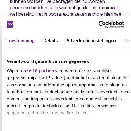
kunnen worden. De bedragen die nu worden
genoemd hadden jullie waarschijnlijk ook minimaal
wel bereikt. Het is vooral extra zekerheid die hiermee
wordt gecreëerd en daar kan niemand op tegen zijn.
Moeten de leden van CNV
Vakmensen ook nog stemmen over
Toestemming
Details
Advertentie-instellingen
Ov
de aanvullende afspraken?
Verantwoord gebruik van uw gegevens
Zoals gezegd zijn de afspraken inhoudelijk niet heel
erg veranderd. Het gaat hier om een verbetering ten
Wij en
onze 16 partners
verwerken je persoonlijke
opzichte van hetgeen wij eerder ter stemming
gegevens (bijv. uw IP-adres) met behulp van technologieën
hebben voorgelegd en dus geven we het jullie
zoals cookies om informatie op uw apparaat op te slaan en
vooral ter informatie mee.
te gebruiken met als doel gepersonaliseerde advertenties en
content, metingen aan advertenties en content, inzicht in
Hoe nu verder?
publiek en productontwikkeling. U kunt kiezen wie uw
gegevens gebruikt en met welke doelen.
De leden van FNV zullen in de komende dagen
stemmen over dit nieuwe resultaat. Het is nog even
Als u het toestaat, willen we ook graag: