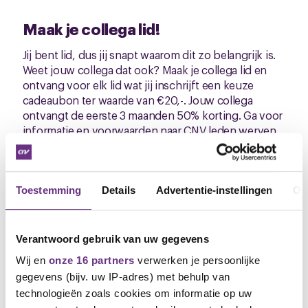
Maak je collega lid!
Jij bent lid, dus jij snapt waarom dit zo belangrijk is.
Weet jouw collega dat ook? Maak je collega lid en
ontvang voor elk lid wat jij inschrijft een keuze
cadeaubon ter waarde van €20,-. Jouw collega
ontvangt de eerste 3 maanden 50% korting. Ga voor
informatie en voorwaarden naar
CNV leden werven
.
Ze kunnen ook zelf lid worden via
www.cnv.nl/lid-
worden/
. Word lid!
Toestemming
Details
Advertentie-instellingen
Ov
De cao online
Je kunt alle info over de cao-onderhandelingen
terugvinden op de cao-pagina. Ga direct naar jouw
Verantwoord gebruik van uw gegevens
cao-pagina:
Forbo Novilon
of
Forbo Flooring
. Daar
Wij en
onze 16 partners
verwerken je persoonlijke
kun je ook vragen stellen of reageren.
gegevens (bijv. uw IP-adres) met behulp van
Lisa Kuiper,
technologieën zoals cookies om informatie op uw