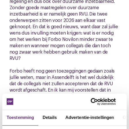
regeling en dus ook over duurzame inzetbaarheid.
Zonder goede maatregelen over duurzame
inzetbaarheid is er namelijk geen RVU. Die twee
onderwerpen zitten voor 2026 aan elkaar vast
geknoopt. En dat is goed nieuws, want daar zal jullie
wens dus invulling moeten krijgen: wat is er nodig
om het werken bij Forbo Novilon minder zwaar te
maken en wanneer mogen collega’s die dan toch
nog zwaar werk hebben gebruik maken van de
RVU?
Forbo heeft nog geen toezeggingen gedaan zoals
jullie weten, maar in Assendelft is het wel duidelijk
dat de collega’s niet zullen accepteren dat de RVU
wordt afgeschaft. En ik kan mij voorstellen dat in
Coevorden precies zo gedacht wordt over
maatregelen voor duurzame inzetbaarheid: jullie
gaan het vast niet accepteren als er geen fatsoenlijk
plan komt in 2025. Daarom dus het onderzoek door
Toestemming
Details
Advertentie-instellingen
Ov
een onafhankelijke derde partij en daarna is het weer
onderhandelen geblazen.